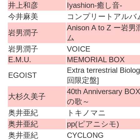
井上和彦
Iyashion-癒し音-
今井麻美
コンプリートアルバム ri
Anison A to Z 
岩男潤子
ム
岩男潤子
VOICE
E.M.U.
MEMORIAL BOX
Extra terrestrial Bio
EGOIST
回限定盤]
40th Anniversar
大杉久美子
の歌～
奥井亜紀
トキノマニ
奥井亜紀
pp(ピアニシモ)
奥井亜紀
CYCLONG