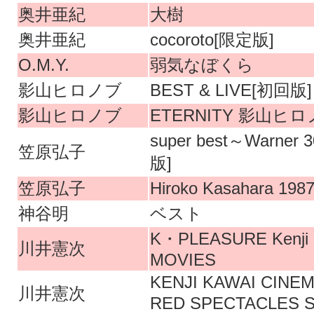
奥井亜紀
大樹
奥井亜紀
cocoroto[限定版]
O.M.Y.
弱気なぼくら
影山ヒロノブ
BEST & LIVE[初回版]
影山ヒロノブ
ETERNITY 影山ヒ
super best～Warner 3
笠原弘子
版]
笠原弘子
Hiroko Kasahara 198
神谷明
ベスト
K・PLEASURE Kenji 
川井憲次
MOVIES
KENJI KAWAI CINE
川井憲次
RED SPECTACLES