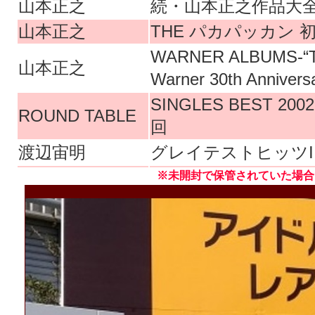
山本正之
続・山本正之作品大全
山本正之
THE パカパッカン 
WARNER ALBUMS
山本正之
Warner 30th Annive
SINGLES BEST 200
ROUND TABLE
回
渡辺宙明
グレイテストヒッツI
※未開封で保管されていた場合