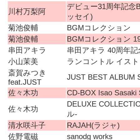
デビュー31周年記念BO
川村万梨阿
ッセイ)
菊池俊輔
BGMコレクション
菊池俊輔
BGMコレクション 196
串田アキラ
串田アキラ 40周年記念
小山茉美
ランコントル イス
斎賀みつき
JUST BEST ALBUM
feat.JUST
佐々木功
CD-BOX Isao Sasaki S
DELUXE COLLEC
佐々木功
ル-
清水咲斗子
RAJAH(ラジャ)
佐野電磁
sanodg works