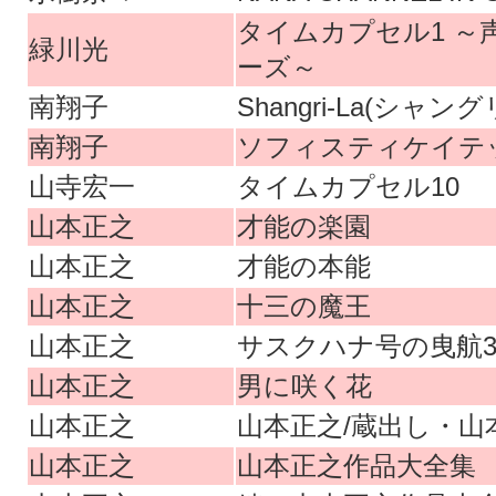
タイムカプセル1 ～
緑川光
ーズ～
南翔子
Shangri-La(シャン
南翔子
ソフィスティケイテ
山寺宏一
タイムカプセル10
山本正之
才能の楽園
山本正之
才能の本能
山本正之
十三の魔王
山本正之
サスクハナ号の曳航
山本正之
男に咲く花
山本正之
山本正之/蔵出し・山
山本正之
山本正之作品大全集