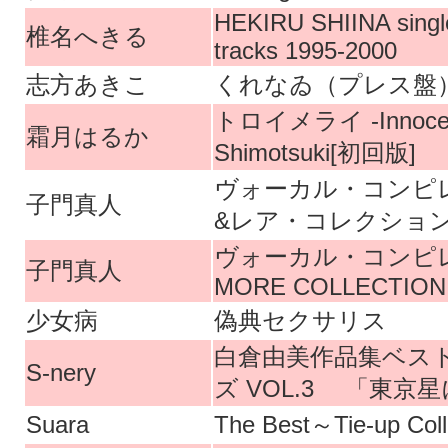
HEKIRU SHIINA single
椎名へきる
tracks 1995-2000
志方あきこ
くれなゐ（プレス盤
トロイメライ -Innocent
霜月はるか
Shimotsuki[初回版]
ヴォーカル・コンピ
子門真人
&レア・コレクション
ヴォーカル・コンピレー
子門真人
MORE COLLECTION
少女病
偽典セクサリス
白倉由美作品集ベス
S-nery
ズ VOL.3 「東
Suara
The Best～Tie-up C