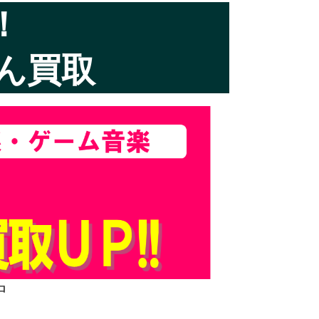
！
ん買取
中