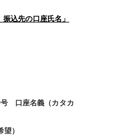
と 振込先の口座氏名」
番号 口座名義（カタカ
希望）