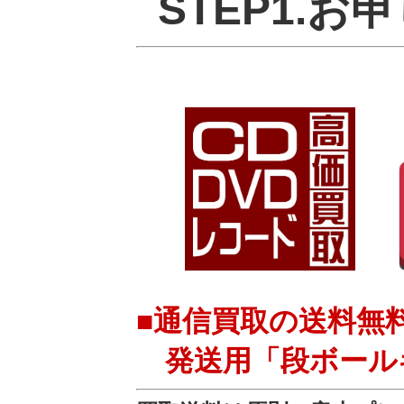
STEP1.お
■通信買取の送料無
発送用「段ボール