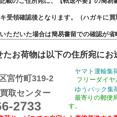
記載のご住所宛に、【転送不要】の簡易
キ受領確認後となります。（ハガキに買
いただいた場合は簡易書留での確認が省
お荷物は以下の住所宛にお送
ヤマト運輸集
竹町319-2
フリーダイヤル012
ゆうパック集
買取センター
最寄りの郵便局
6-2733
す。