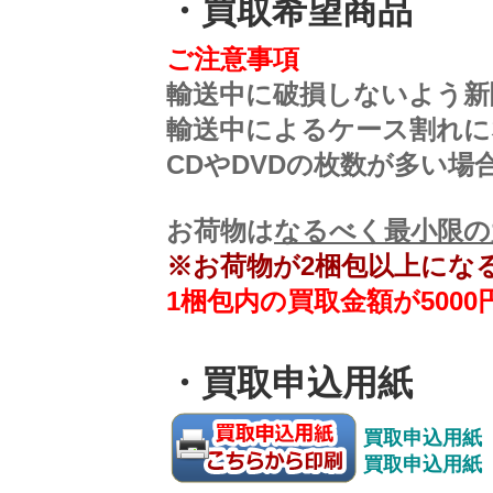
・買取希望商品
ご注意事項
輸送中に破損しないよう新
輸送中によるケース割れに
CDやDVDの枚数が多い
お荷物は
なるべく最小限の
※お荷物が2梱包以上にな
1梱包内の買取金額が50
・買取申込用紙
買取申込用紙 
買取申込用紙 