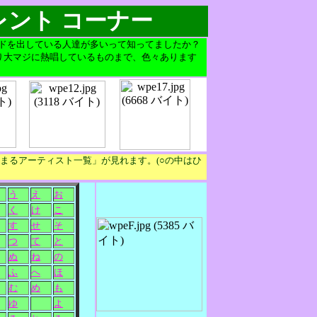
レント コーナー
ードを出している人達が多いって知ってましたか？
り大マジに熱唱しているものまで、色々あります
まるアーティスト一覧」が見れます。(○の中はひ
う
え
お
く
け
こ
す
せ
そ
つ
て
と
ぬ
ね
の
ふ
へ
ほ
む
め
も
ゆ
よ