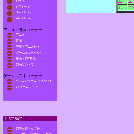
ら
り
ジャズ
クラシック
わ
全
Dance Music
World Music
アニメ・映画コーナー
アニメ
特撮
声優・アニメ歌手
ゲームミュージック
映画・TV(映像)
邦画サントラ
ゲームソフトコーナー
パソコンゲーム(アダルト)
TVゲームソフト
年代で探す
邦楽歴代トップ10