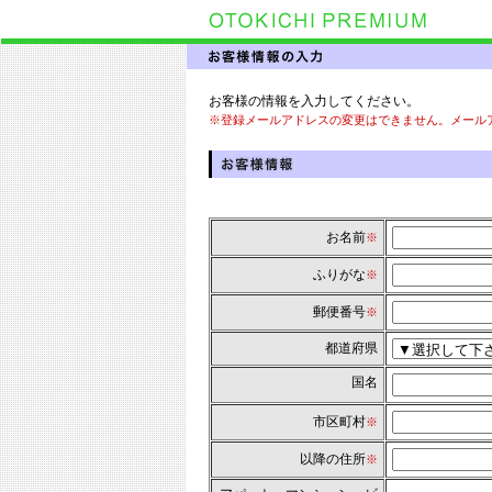
お客様の情報を入力してください。
※登録メールアドレスの変更はできません。メール
お名前
※
ふりがな
※
郵便番号
※
都道府県
国名
市区町村
※
以降の住所
※