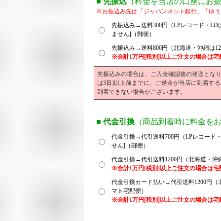
■
先振込
（料金を当店の口座にお
※お振込み先は「ジャパンネット銀行」「ゆう
先振込み→送料300円（LPレコード・LDは
ません]（郵便）
先振込み→送料800円（北海道・沖縄は1
※合計1万円[税別]以上ご注文の場合は
先振込みの場合は、ご入金確認後の発送となり
は3日)以上前までに、ご送金が当店に到着す
到着できない場合がございます。
■
代金引換
（商品到着時に料金を
代金引換→代引送料700円（LPレコード・L
せん]（郵便）
代金引換→代引送料1200円（北海道・沖縄
※合計1万円[税別]以上ご注文の場合は宅
代金引換カード払い→代引送料1200円（
マト宅配便）
※合計1万円[税別]以上ご注文の場合は宅