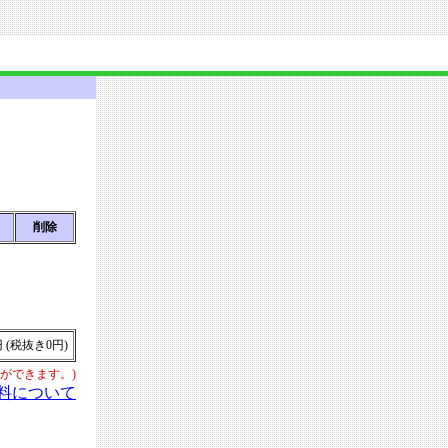
削除
円 (税抜き0円)
ができます。)
送料について