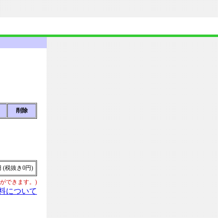
削除
円 (税抜き0円)
ができます。)
送料について