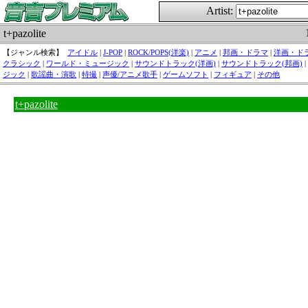
Artist:
t+pazolite
【ジャンル検索】
アイドル
|
J-POP
|
ROCK/POPS(洋楽)
|
アニメ
|
邦画・ドラマ
|
洋画・ド
クラシック
|
ワールド・ミュージック
|
サウンドトラック(洋画)
|
サウンドトラック(邦画)
|
ジック
|
歌謡曲・演歌
|
特撮
|
声優/アニメ歌手
|
ゲームソフト
|
フィギュア
|
その他
t+pazolite