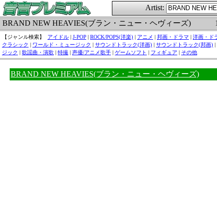
Artist:
BRAND NEW HEAVIES(ブラン・ニュー・ヘヴィーズ)
【ジャンル検索】
アイドル
|
J-POP
|
ROCK/POPS(洋楽)
|
アニメ
|
邦画・ドラマ
|
洋画・ド
クラシック
|
ワールド・ミュージック
|
サウンドトラック(洋画)
|
サウンドトラック(邦画)
|
ジック
|
歌謡曲・演歌
|
特撮
|
声優/アニメ歌手
|
ゲームソフト
|
フィギュア
|
その他
BRAND NEW HEAVIES(ブラン・ニュー・ヘヴィーズ)