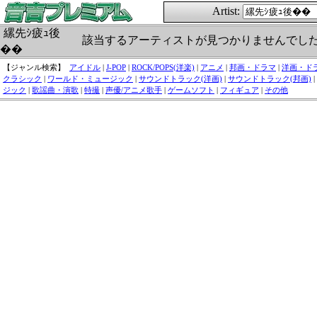
Artist:
縲先ｼ疲ｭ後
該当するアーティストが見つかりませんでし
��
【ジャンル検索】
アイドル
|
J-POP
|
ROCK/POPS(洋楽)
|
アニメ
|
邦画・ドラマ
|
洋画・ド
クラシック
|
ワールド・ミュージック
|
サウンドトラック(洋画)
|
サウンドトラック(邦画)
|
ジック
|
歌謡曲・演歌
|
特撮
|
声優/アニメ歌手
|
ゲームソフト
|
フィギュア
|
その他