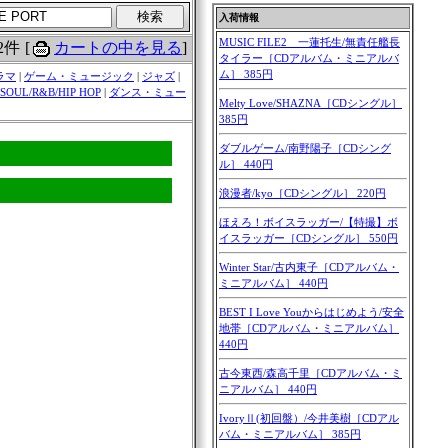
2件
[
カートの中を見る
]
ラマ
|
ゲーム・ミュージック
|
ジャズ
|
SOUL/R&B/HIP HOP
|
ダンス・ミュー