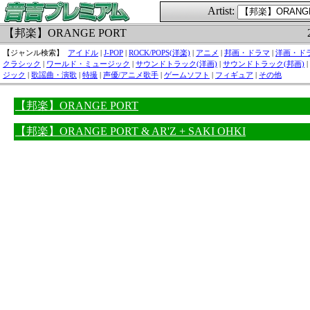
Artist:
【邦楽】ORANGE PORT
【ジャンル検索】
アイドル
|
J-POP
|
ROCK/POPS(洋楽)
|
アニメ
|
邦画・ドラマ
|
洋画・ド
クラシック
|
ワールド・ミュージック
|
サウンドトラック(洋画)
|
サウンドトラック(邦画)
|
ジック
|
歌謡曲・演歌
|
特撮
|
声優/アニメ歌手
|
ゲームソフト
|
フィギュア
|
その他
【邦楽】ORANGE PORT
【邦楽】ORANGE PORT & AR'Z + SAKI OHKI