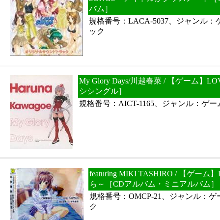
バム］
規格番号：LACA-5037、ジャンル
ック
My Glory Days/川越春菜 / 【ゲーム】
シシングル］
規格番号：AICT-1165、ジャンル：ゲ
featuring MIKI TASHIRO / 【
ら～［CDアルバム・ミニアルバム］
規格番号：OMCP-21、ジャンル：
ク