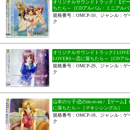
オリジナルサウンドトラック / 【ゲー
ちたら～［CDアルバム・ミニアルバ
規格番号：OMCP-10、ジャンル：
ク
オリジナルサウンドトラック2 LOVER
LOVERS～恋に落ちたら～［CDア
規格番号：OMCP-29、ジャンル：
ク
山本のり子/恋のdo-re-mi / 【ゲーム
に落ちたら～［マキシシングル］
規格番号：OMCP-18、ジャンル：
ク