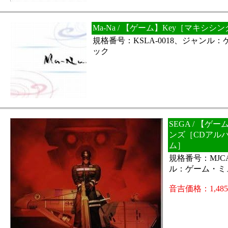
Ma-Na / 【ゲーム】Key［マキシシ
規格番号：KSLA-0018、ジャンル
ック
SEGA / 【ゲー
ンズ［CDアル
ム］
規格番号：MJCA
ル：ゲーム・ミ
音吉価格：1,48