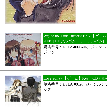
Way to the Little Busters! EX / 【ゲー
2008［CDアルバム・ミニアルバム］
規格番号：KSLA-0045-46、ジャ
ジック
Love Song / 【ゲーム】Key［C
規格番号：KSLA-0019、ジャンル
ック