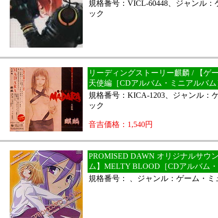
規格番号：VICL-60448、ジャン
ック
リーディングストーリー麒麟 / 【ゲー
天使編［CDアルバム・ミニアルバム
規格番号：KICA-1203、ジャンル
ック
音吉価格：1,540円
PROMISED DAWN オリジナルサウ
ム】MELTY BLOOD［CDアルバ
規格番号： 、ジャンル：ゲーム・ミ