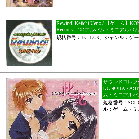
Rewind! Keiichi Ueno / 【ゲーム】KONA
Records［CDアルバム・ミニアルバ
規格番号：LC-1729、ジャンル：
サウンドコレクシ
KONOHANA:Tr
ム・ミニアルバ
規格番号：SCDC
ル：ゲーム・ミ