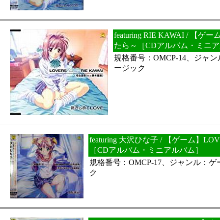
featuring RIE KAWAI /
たら～［CDアルバム・ミニ
規格番号：OMCP-14、ジャ
ージック
featuring 大沢ひな子 / 【ゲーム】
［CDアルバム・ミニアルバム］
規格番号：OMCP-17、ジャンル：
ク