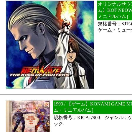
オリジナルサウン
ム】KOF NEO
ミニアルバム］
規格番号：STF-
ゲーム・ミュー
1999 / 【ゲーム】KONAMI GAME 
ム・ミニアルバム］
規格番号：KICA-7960、ジャンル
ック