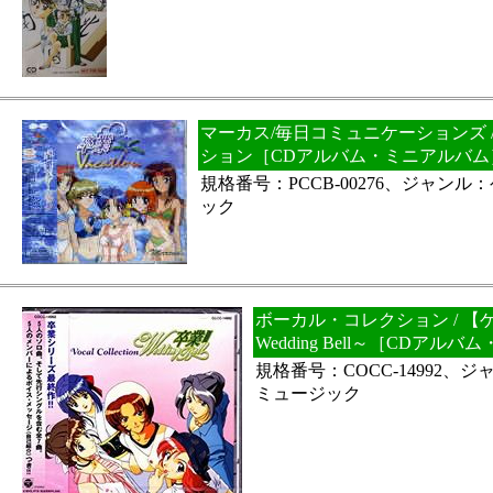
マーカス/毎日コミュニケーションズ 
ション［CDアルバム・ミニアルバム
規格番号：PCCB-00276、ジャン
ック
ボーカル・コレクション / 
Wedding Bell～［CDアル
規格番号：COCC-14992、
ミュージック