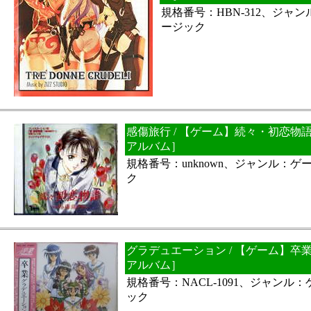
規格番号：HBN-312、ジャ
ージック
感傷旅行 / 【ゲーム】続々・初恋物
アルバム］
規格番号：unknown、ジャンル：
ク
グラデュエーション / 【ゲーム】卒
アルバム］
規格番号：NACL-1091、ジャンル
ック