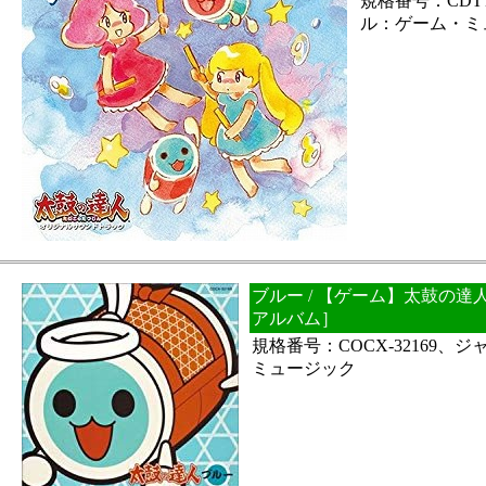
規格番号：CDTT
ル：ゲーム・ミ
ブルー / 【ゲーム】太鼓の達
アルバム］
規格番号：COCX-32169、
ミュージック