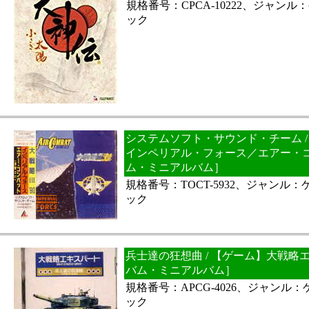
規格番号：CPCA-10222、ジャン
ック
システムソフト・サウンド・チーム /
インペリアル・フォース／エアー・
ム・ミニアルバム］
規格番号：TOCT-5932、ジャンル
ック
兵士達の狂想曲 / 【ゲーム】大戦略
バム・ミニアルバム］
規格番号：APCG-4026、ジャンル
ック