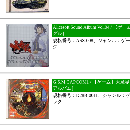
Alicesoft Sound Album Vol.0
グル］
規格番号：ASS-008、ジャンル：
ク
G.S.M.CAPCOM1 / 【ゲーム】
アルバム］
規格番号：D28B-0011、ジャンル
ック