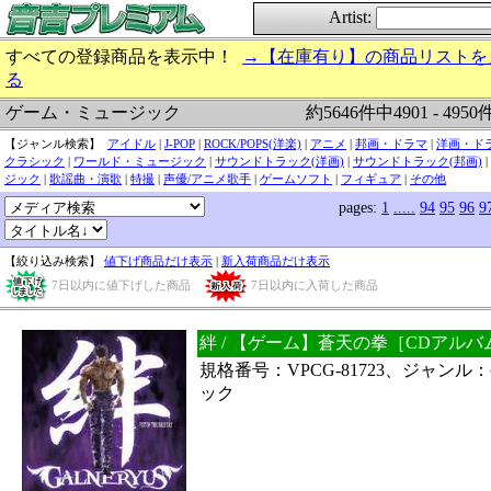
Artist:
すべての登録商品を表示中！
→【在庫有り】の商品リストを
る
約5646件中4901 - 495
ゲーム・ミュージック
【ジャンル検索】
アイドル
|
J-POP
|
ROCK/POPS(洋楽)
|
アニメ
|
邦画・ドラマ
|
洋画・ド
クラシック
|
ワールド・ミュージック
|
サウンドトラック(洋画)
|
サウンドトラック(邦画)
|
ジック
|
歌謡曲・演歌
|
特撮
|
声優/アニメ歌手
|
ゲームソフト
|
フィギュア
|
その他
pages:
1
.....
94
95
96
9
【絞り込み検索】
値下げ商品だけ表示
|
新入荷商品だけ表示
7日以内に値下げした商品
7日以内に入荷した商品
絆 / 【ゲーム】蒼天の拳［CDアル
規格番号：VPCG-81723、ジャン
ック