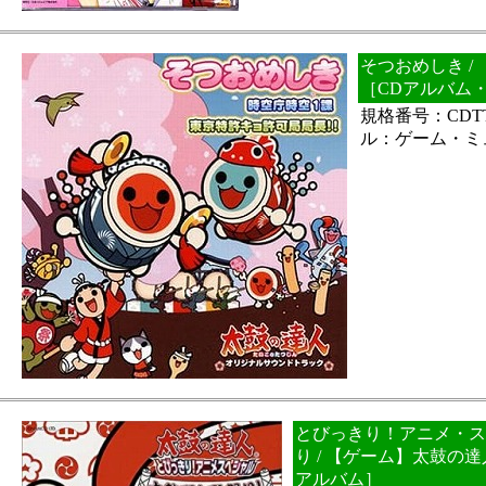
そつおめしき /
［CDアルバム
規格番号：CDTT
ル：ゲーム・ミ
とびっきり！アニメ・ス
り / 【ゲーム】太鼓の
アルバム］