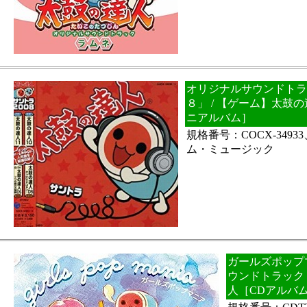
オリジナルサウンドトラ
８」 / 【ゲーム】太鼓
ニアルバム］
規格番号：COCX-349
ム・ミュージック
ガールズポップ
ウンドトラック 
人［CDアルバ