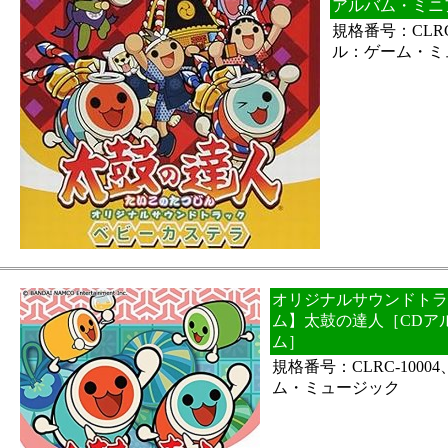
アルバム・ミニ
規格番号：CLRC
ル：ゲーム・ミ
オリジナルサウンドトラッ
ム】太鼓の達人［CDア
ム］
規格番号：CLRC-100
ム・ミュージック