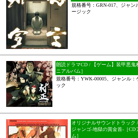
規格番号：GRN-017、ジャ
ージック
朗読ドラマCD / 【ゲーム】装甲悪
ニアルバム］
規格番号：YWK-00005、ジャンル
ック
オリジナルサウンドトラック 
ジャンゴ-地獄の賞金首-［C
ム］