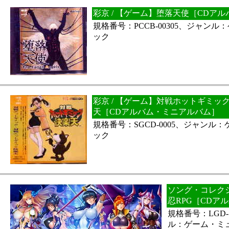
彩京 / 【ゲーム】堕落天使［CDア
規格番号：PCCB-00305、ジャン
ック
彩京 / 【ゲーム】対戦ホットギミッ
天［CDアルバム・ミニアルバム］
規格番号：SGCD-0005、ジャンル
ック
ソング・コレクシ
忍RPG［CDア
規格番号：LGD-
ル：ゲーム・ミ