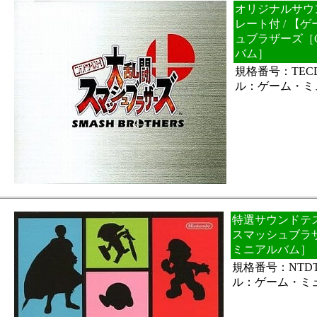
オリジナルサウ
レート付 / 【
ュブラザーズ［
バム］
規格番号：TECD
ル：ゲーム・ミ
特選サウンドテス
スマッシュブラ
ミニアルバム］
規格番号：NTDT
ル：ゲーム・ミ