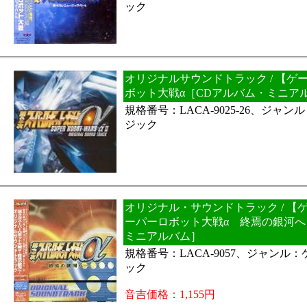
ック
オリジナルサウンドトラック / 【ゲ
ボット大戦α［CDアルバム・ミニア
規格番号：LACA-9025-26、ジャ
ジック
オリジナル・サウンドトラック / 【
ーパーロボット大戦α 終焉の銀河へ
ミニアルバム］
規格番号：LACA-9057、ジャンル
ック
音吉価格：1,155円