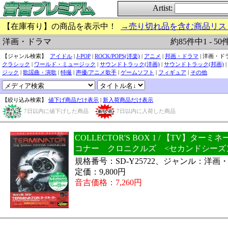
Artist:
【在庫有り】の商品を表示中！
→売り切れ品を含む商品リス
約85件中1 - 50
洋画・ドラマ
【ジャンル検索】
アイドル
|
J-POP
|
ROCK/POPS(洋楽)
|
アニメ
|
邦画・ドラマ
| 洋画・ドラ
クラシック
|
ワールド・ミュージック
|
サウンドトラック(洋画)
|
サウンドトラック(邦画)
|
ジック
|
歌謡曲・演歌
|
特撮
|
声優/アニメ歌手
|
ゲームソフト
|
フィギュア
|
その他
【絞り込み検索】
値下げ商品だけ表示
|
新入荷商品だけ表示
7日以内に値下げした商品
7日以内に入荷した商品
COLLECTOR'S BOX 1 / 【TV】ター
コナー クロニクルズ <セカンドシーズン
規格番号：SD-Y25722、ジャンル：洋画
定価：9,800円
音吉価格：7,260円