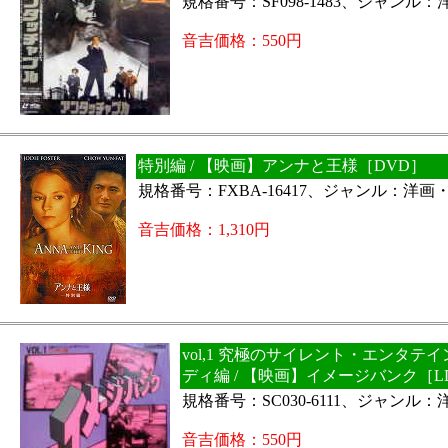
規格番号：SF098-1483、ジャンル
音吉価格：550円
特別編 / 【映画】アンナと王様［DVD］
規格番号：FXBA-16417、ジャンル：洋画
音吉価格：1,310円
vol,1 究極のサイレント・エンタテ
ディ編 / 【映画】イメージバンク［L
規格番号：SC030-6111、ジャンル
音吉価格：550円