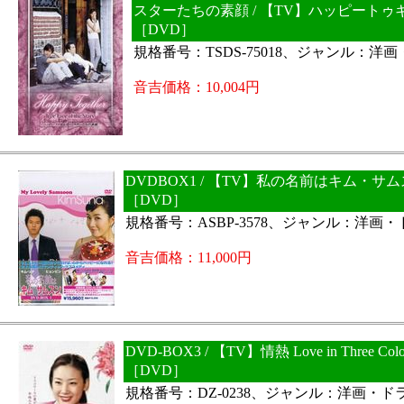
スターたちの素顔 / 【TV】ハッピートゥ
［DVD］
規格番号：TSDS-75018、ジャンル：洋
音吉価格：10,004円
DVDBOX1 / 【TV】私の名前はキム・サ
［DVD］
規格番号：ASBP-3578、ジャンル：洋画
音吉価格：11,000円
DVD-BOX3 / 【TV】情熱 Love in Three Col
［DVD］
規格番号：DZ-0238、ジャンル：洋画・ド