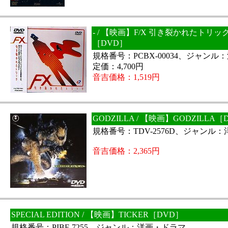
- / 【映画】F/X 引き裂かれたトリッ
［DVD］
規格番号：PCBX-00034、ジャン
定価：4,700円
音吉価格：1,519円
GODZILLA / 【映画】GODZILLA［
規格番号：TDV-2576D、ジャンル
音吉価格：2,365円
SPECIAL EDITION / 【映画】TICKER［DVD］
規格番号：PIBF-7255、ジャンル：洋画・ドラマ