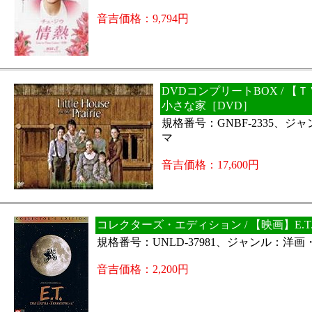
音吉価格：9,794円
DVDコンプリートBOX / 【
小さな家［DVD］
規格番号：GNBF-2335、ジ
マ
音吉価格：17,600円
コレクターズ・エディション / 【映画】E.T
規格番号：UNLD-37981、ジャンル：洋
音吉価格：2,200円