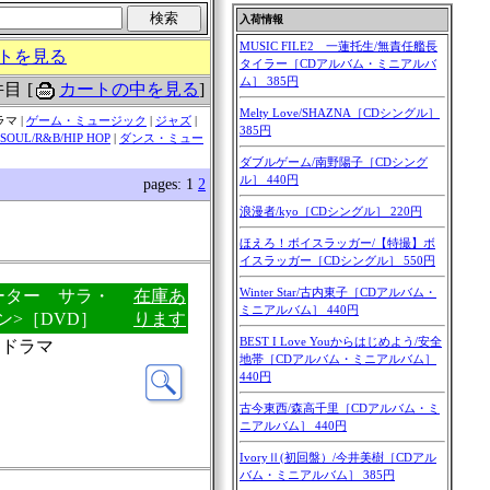
トを見る
件目
[
カートの中を見る
]
マ |
ゲーム・ミュージック
|
ジャズ
|
SOUL/R&B/HIP HOP
|
ダンス・ミュー
pages: 1
2
ミネーター サラ・
在庫あ
>［DVD］
ります
・ドラマ