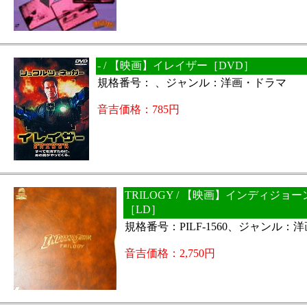
- / 【映画】イレイザー［DVD］
規格番号： 、ジャンル：洋画・ドラマ
音吉価格：785円
TRILOGY / 【映画】インディジョー
［LD］
規格番号：PILF-1560、ジャンル：
音吉価格：2,750円