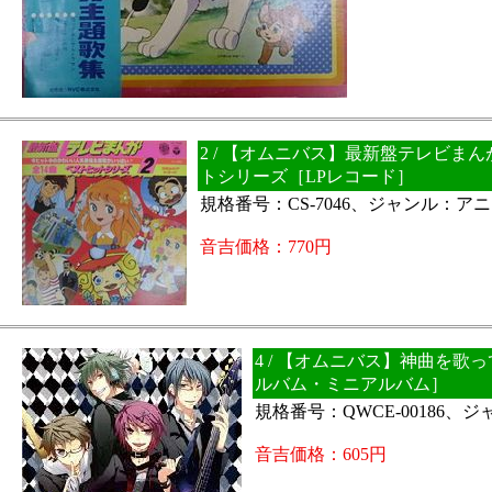
2 / 【オムニバス】最新盤テレビま
トシリーズ［LPレコード］
規格番号：CS-7046、ジャンル：ア
音吉価格：770円
4 / 【オムニバス】神曲を歌
ルバム・ミニアルバム］
規格番号：QWCE-00186、
音吉価格：605円