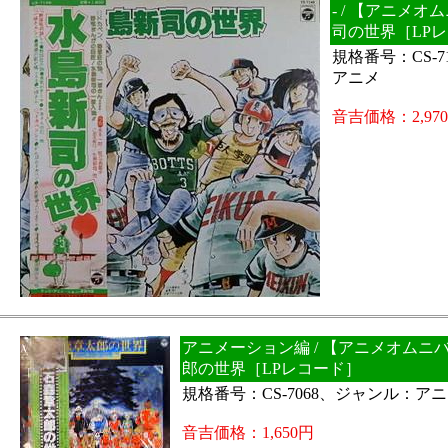
- / 【アニメ
司の世界［LP
規格番号：CS-
アニメ
音吉価格：2,97
アニメーション編 / 【アニメオムニ
郎の世界［LPレコード］
規格番号：CS-7068、ジャンル：ア
音吉価格：1,650円