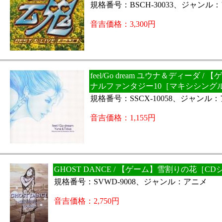
規格番号：BSCH-30033、ジャンル
音吉価格：3,300円
feel/Go dream ユウナ＆ディーダ /
ナルファンタジー10［マキシシング
規格番号：SSCX-10058、ジャンル
音吉価格：1,155円
GHOST DANCE / 【ゲーム】雪割りの花［C
規格番号：SVWD-9008、ジャンル：アニメ
音吉価格：2,750円