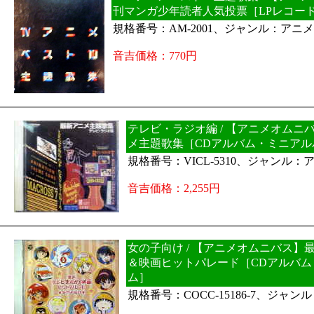
刊マンガ少年読者人気投票［LPレコー
規格番号：AM-2001、ジャンル：アニメ
音吉価格：770円
テレビ・ラジオ編 / 【アニメオムニ
メ主題歌集［CDアルバム・ミニアル
規格番号：VICL-5310、ジャンル：
音吉価格：2,255円
女の子向け / 【アニメオムニバス】
＆映画ヒットパレード［CDアルバム
ム］
規格番号：COCC-15186-7、ジャン