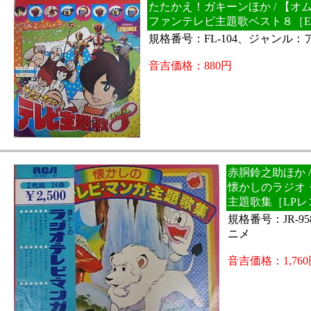
たたかえ！ガキーンほか / 【オ
ファンテレビ主題歌ベスト８［E
規格番号：FL-104、ジャンル：
音吉価格：880円
赤胴鈴之助ほか 
懐かしのラジオ
主題歌集［LPレ
規格番号：JR-9
ニメ
音吉価格：1,760