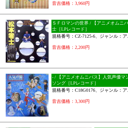
音吉価格：3,960円
ＳＦロマンの世界 / 【アニメオムニ
士［LPレコード］
規格番号：CZ-7125-6、ジャンル：
音吉価格：2,200円
- / 【アニメオムニバス】人気声優
ソング［LPレコード］
規格番号：C18G0176、ジャンル：
音吉価格：3,300円