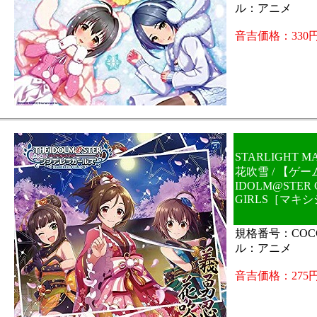
ル：アニメ
音吉価格：330
STARLIGHT M
花吹雪 / 【ゲー
IDOLM@STER 
GIRLS［マキ
規格番号：COCC
ル：アニメ
音吉価格：275