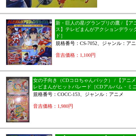
新・巨人の星/グランプリの鷹 / 【
ス】テレビまんがアクションデラック
ド］
規格番号：CS-7052、ジャンル：ア
音吉価格：1,100円
女の子向き（CDコロちゃんパック） / 【アニ
レビまんがヒットパレード［CDアルバム・ミ
規格番号：COCC-153、ジャンル：アニメ
音吉価格：1,980円