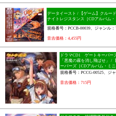
データイースト / 【ゲーム】クルー
ナイトレジスタンス［CDアルバム・
規格番号：PCCB-00039、ジャンル
音吉価格：4,455円
ドラマCD1 ゲートキーパー
「悪魔の霧を消し飛ばせ」 /
ーパーズ［CDアルバム・ミ
規格番号：PCCG-00525、
音吉価格：715円