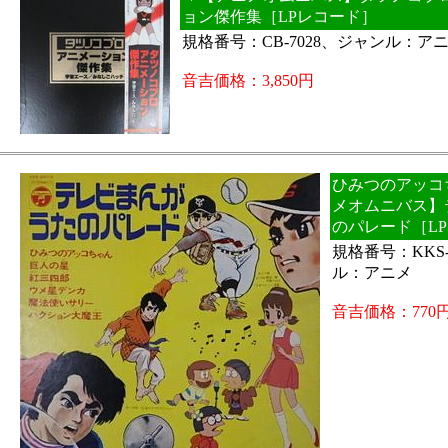
ョン傑作集［LPレコード］
規格番号：CB-7028、ジャンル：ア
音吉価格：3,850円
ひみつのアッコち
メオムニバス】
のパレード［L
規格番号：KKS-
ル：アニメ
音吉価格：770