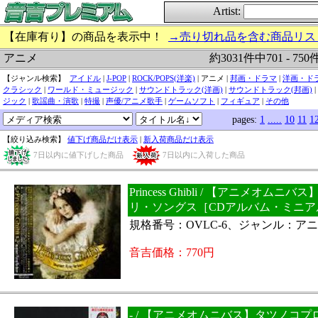
Artist:
【在庫有り】の商品を表示中！
→売り切れ品を含む商品リス
約3031件中701 - 75
アニメ
【ジャンル検索】
アイドル
|
J-POP
|
ROCK/POPS(洋楽)
| アニメ |
邦画・ドラマ
|
洋画・ド
クラシック
|
ワールド・ミュージック
|
サウンドトラック(洋画)
|
サウンドトラック(邦画)
|
ジック
|
歌謡曲・演歌
|
特撮
|
声優/アニメ歌手
|
ゲームソフト
|
フィギュア
|
その他
pages:
1
.....
10
11
1
【絞り込み検索】
値下げ商品だけ表示
|
新入荷商品だけ表示
7日以内に値下げした商品
7日以内に入荷した商品
Princess Ghibli / 【アニメオム
リ・ソングス［CDアルバム・ミニア
規格番号：OVLC-6、ジャンル：ア
音吉価格：770円
- / 【アニメオムニバス】タツノコ