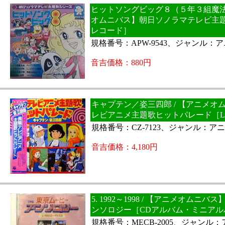
ヒットソングビッグ８（５年３組魔法組
オムニバス】朝日ソノラマテレビ主題
レコード］
規格番号：APW-9543、ジャンル：
音吉価格：880円
キャプテン／姿三四郎 / 【アニメオ
レビアニメ主題歌ヒットパレード［L
規格番号：CZ-7123、ジャンル：ア
音吉価格：4,180円
5. 1992～1998 / 【アニメオムニ
ンソロジー［CDアルバム・ミニアル
規格番号：MECB-2005、ジャンル