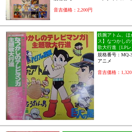
音吉価格：2,200円
鉄腕アトム、ほか
ス】なつかしの
歌大行進［LP
規格番号：MQ-
アニメ
音吉価格：1,32