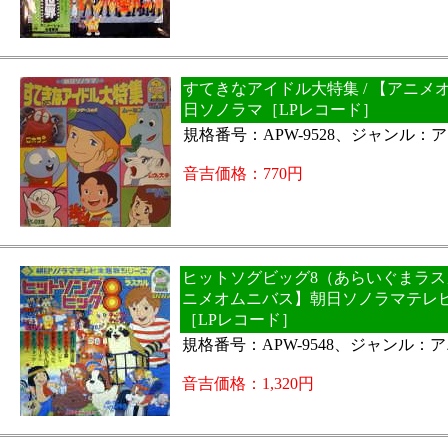
すてきなアイドル大特集 / 【アニメ
日ソノラマ［LPレコード］
規格番号：APW-9528、ジャンル：
音吉価格：770円
ヒットソグビッグ8（あらいぐまラスカ
ニメオムニバス】朝日ソノラマテレ
［LPレコード］
規格番号：APW-9548、ジャンル：
音吉価格：1,320円