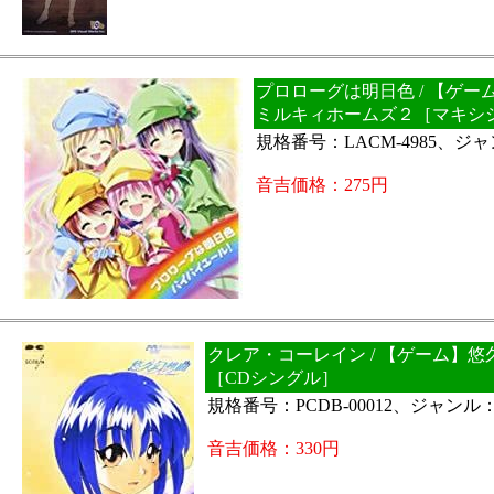
プロローグは明日色 / 【ゲ
ミルキィホームズ２［マキシ
規格番号：LACM-4985、ジ
音吉価格：275円
クレア・コーレイン / 【ゲーム】悠
［CDシングル］
規格番号：PCDB-00012、ジャンル
音吉価格：330円