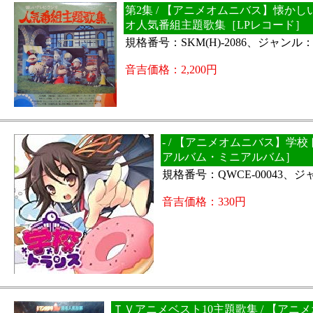
第2集 / 【アニメオムニバス】懐か
オ人気番組主題歌集［LPレコード］
規格番号：SKM(H)-2086、ジャンル
音吉価格：2,200円
- / 【アニメオムニバス】学
アルバム・ミニアルバム］
規格番号：QWCE-00043、
音吉価格：330円
ＴＶアニメベスト10主題歌集 / 【アニ