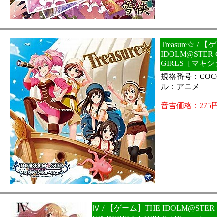
Treasure☆ /
IDOLM@STER 
GIRLS［マキ
規格番号：COCC
ル：アニメ
音吉価格：275
Ⅳ / 【ゲーム】THE IDOLM@STER