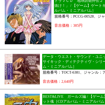
ドラマＣＤ 地球防衛外伝２
抜け！」 / 【ゲーム】ゲート
ルバム・ミニアルバム］
規格番号：PCCG-00528、
音吉価格：385円
データ・ウエスト・サウンド・ユニット
サイキック・ディテクティヴ・シリー
ム・ミニアルバム］
規格番号：TOCT-6381、ジャンル：
音吉価格：2,640円
BEST&LIVE ガールズ編 / 【ゲ
ット魂［CDアルバム・ミニアルバム