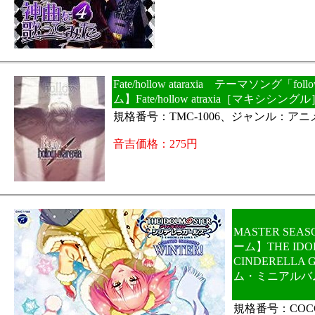
Fate/hollow ataraxia テーマソング「fol
ム】Fate/hollow atraxia［マキシシング
規格番号：TMC-1006、ジャンル：アニ
音吉価格：275円
MASTER SEAS
ーム】THE IDO
CINDERELLA
ム・ミニアルバ
規格番号：COCC