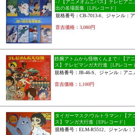
- / 【アニメオムニバス】テレビア
出の名場面集［LPレコード］
規格番号：CB-7013-6、ジャンル：
音吉価格：3,080円
鉄腕アトムから怪物くんまで / 【ア
ス】テレビマンガ大行進［LPレコー
規格番号：JB-46-S、ジャンル：アニ
音吉価格：1,100円
タイガーマスク/ウルトラマン / 【
ス】マンガ大行進［EPレコード］
規格番号：ELM-R5512、ジャンル