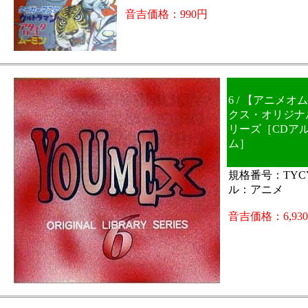
音吉価格：990円
6 / 【アニメ
クス・オリジナ
リーズ［CDア
ム］
規格番号：TYCY
ル：アニメ
音吉価格：6,93