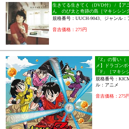
生きてる生きてく（DVD付） / 【
ん のび太と奇跡の島［マキシシン
規格番号：UUCH-9043、ジャンル
音吉価格：275円
『Z』の誓い（『
メ】ドラゴンボ
「F」［マキシ
規格番号：KICM
ル：アニメ
音吉価格：275