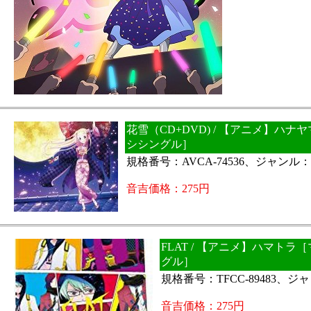
花雪（CD+DVD) / 【アニメ】ハナ
シシングル］
規格番号：AVCA-74536、ジャンル
音吉価格：275円
FLAT / 【アニメ】ハマトラ
グル］
規格番号：TFCC-89483、
音吉価格：275円