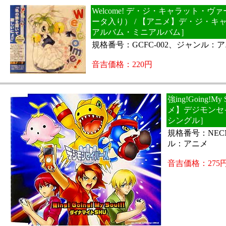
Welcome! デ・ジ・キャラット・
ータ入り） / 【アニメ】デ・ジ・キ
アルバム・ミニアルバム］
規格番号：GCFC-002、ジャンル：
音吉価格：220円
強ing!Going!My 
メ】デジモンセ
シングル］
規格番号：NECM
ル：アニメ
音吉価格：275