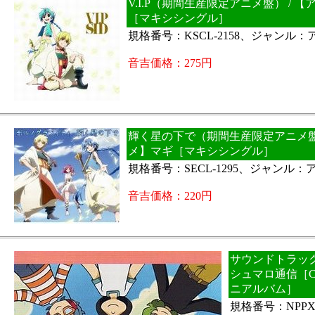
V.I.P（期間生産限定アニメ盤） / 
［マキシシングル］
規格番号：KSCL-2158、ジャンル：
音吉価格：275円
輝く星の下で（期間生産限定アニメ盤）
メ】マギ［マキシシングル］
規格番号：SECL-1295、ジャンル：
音吉価格：220円
サウンドトラック
シュマロ通信［
ニアルバム］
規格番号：NPPX