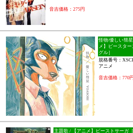
音吉価格：275円
怪物/優しい彗星 
メ】ビースター
グル］
規格番号：XSC
アニメ
音吉価格：770
主題歌 / 【アニメ】ビーストサーガ