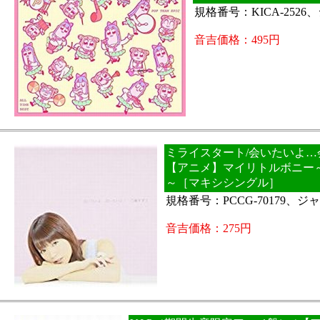
規格番号：KICA-252
音吉価格：495円
ミライスタート/会いたいよ…会
【アニメ】マイリトルボニー
～［マキシシングル］
規格番号：PCCG-70179、
音吉価格：275円