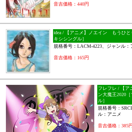
音吉価格：440円
idea / 【アニメ】ノエイン もうひ
キシシングル］
規格番号：LACM-4223、ジャンル
音吉価格：165円
フレフレ / 【
ン大魔王2020
ル］
規格番号：SRCL
ル：アニメ
音吉価格：385