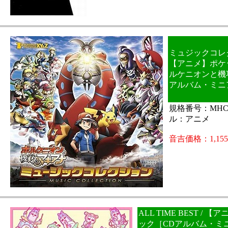
ミュジックコレクシ
【アニメ】ポケ
ルケニオンと機
アルバム・ミニ
規格番号：MHCL
ル：アニメ
音吉価格：1,15
ALL TIME BEST /
ック［CDアルバム・ミ