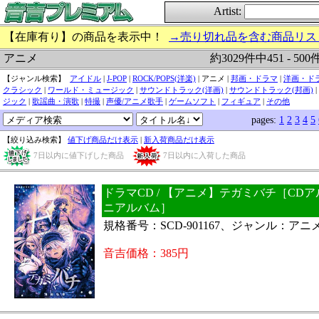
Artist:
【在庫有り】の商品を表示中！
→売り切れ品を含む商品リス
約3029件中451 - 50
アニメ
【ジャンル検索】
アイドル
|
J-POP
|
ROCK/POPS(洋楽)
| アニメ |
邦画・ドラマ
|
洋画・ド
クラシック
|
ワールド・ミュージック
|
サウンドトラック(洋画)
|
サウンドトラック(邦画)
|
ジック
|
歌謡曲・演歌
|
特撮
|
声優/アニメ歌手
|
ゲームソフト
|
フィギュア
|
その他
pages:
1
2
3
4
5
【絞り込み検索】
値下げ商品だけ表示
|
新入荷商品だけ表示
7日以内に値下げした商品
7日以内に入荷した商品
ドラマCD / 【アニメ】テガミバチ［CD
ニアルバム］
規格番号：SCD-901167、ジャンル：アニ
音吉価格：385円