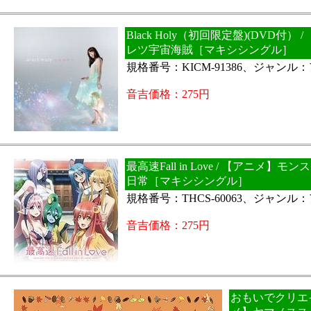
Black Holy（初回限定盤)(DVD付）
レツ宇宙海賊［マキシシングル］
規格番号：KICM-91386、ジャンル
音吉価格：275円
最高速Fall in Love / 【アニメ】
日常［マキシシングル］
規格番号：THCS-60063、ジャンル
音吉価格：275円
おもいでクリエイ