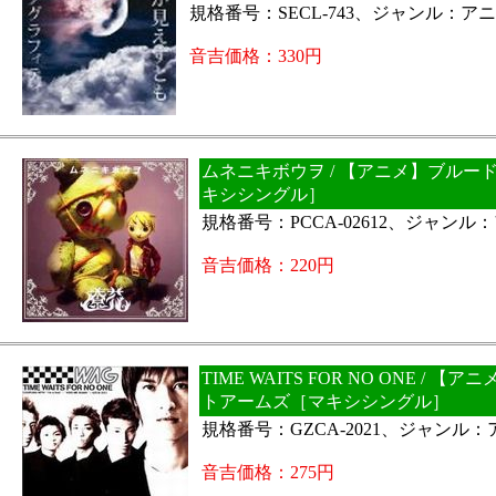
規格番号：SECL-743、ジャンル：ア
音吉価格：330円
ムネニキボウヲ / 【アニメ】ブルー
キシシングル］
規格番号：PCCA-02612、ジャンル
音吉価格：220円
TIME WAITS FOR NO ONE / 
トアームズ［マキシシングル］
規格番号：GZCA-2021、ジャンル
音吉価格：275円