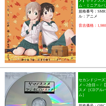
メ】ヤマノスス
ム・ミニアルバ
規格番号：SMRR
ル：アニメ
音吉価格：1,98
セカンドジーズ
メ～2合目～ /
スメ［CDアル
ム］
規格番号：OBC-