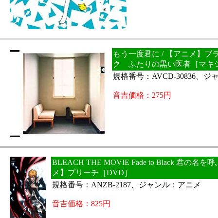
もう一度君に / 【アニメ】ブ
ク ふたりの黒い医者［マキ
規格番号：AVCD-30836、
音吉価格：275円
BLEACH THE MOVIE Fade to Black 君の名を
メ】ブリーチ［DVD］
規格番号：ANZB-2187、ジャンル：アニメ
音吉価格：825円