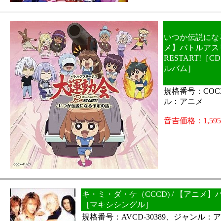
いつか伝説になる
メ】バトルアス
RESTART!［
ルバム］
規格番号：COCX
ル：アニメ
音吉価格：1,59
キ・ミ・ダ・ケ（CCCD) / 【アニメ
［マキシシングル］
規格番号：AVCD-30389、ジャンル：