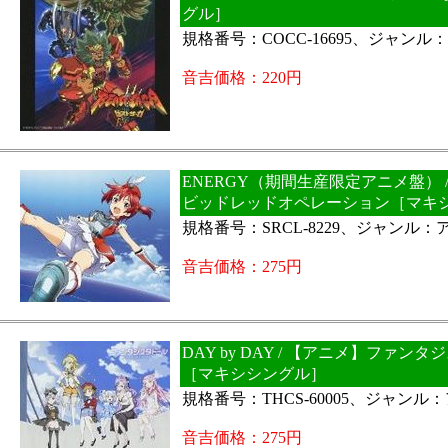
グル］
規格番号：COCC-16695、ジャンル
音吉価格：220円
ENERGY（期間生産限定アニメ盤） 
ビッドレッドオペレーション［マキ
規格番号：SRCL-8229、ジャンル：
音吉価格：275円
DAY by DAY / 【アニメ】ファン
［マキシシングル］
規格番号：THCS-60005、ジャンル
音吉価格：275円