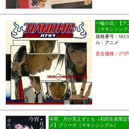
一輪の花 / 【
［マキシシング
規格番号：SECL
ル：アニメ
音吉価格：275
今宵、月が見えずとも（初回生産限定盤）
メ】ブリーチ［マキシシングル］