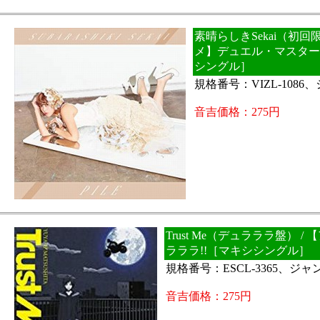
素晴らしきSekai（初回限
メ】デュエル・マスターズ
シングル］
規格番号：VIZL-108
音吉価格：275円
Trust Me（デュラララ盤） /
ラララ!!［マキシシングル］
規格番号：ESCL-3365、ジ
音吉価格：275円