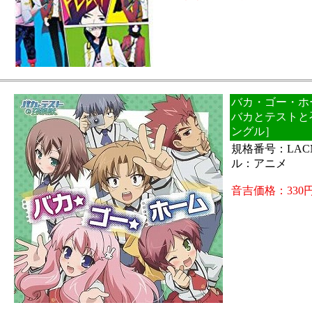
バカ・ゴー・ホー
バカとテストと
ングル］
規格番号：LACM
ル：アニメ
音吉価格：330