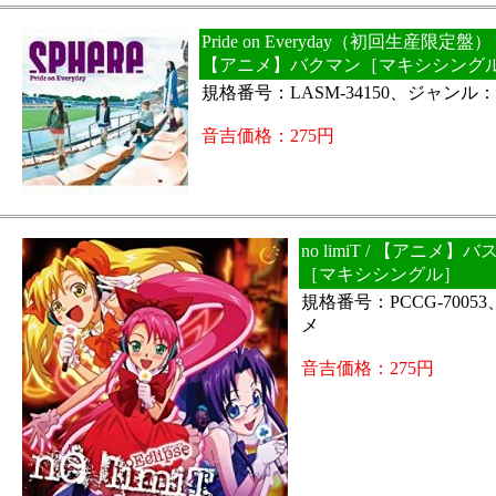
Pride on Everyday（初回生産限定盤
【アニメ】バクマン［マキシシング
規格番号：LASM-34150、ジャンル
音吉価格：275円
no limiT / 【アニメ
［マキシシングル］
規格番号：PCCG-700
メ
音吉価格：275円