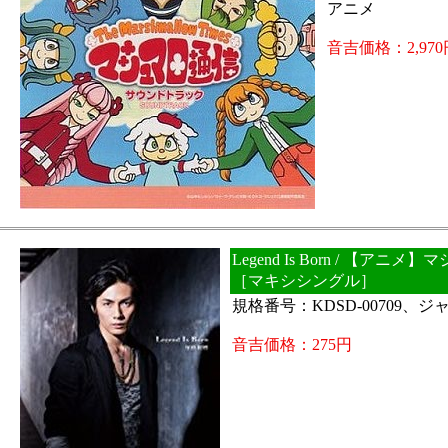
アニメ
音吉価格：2,970
Legend Is Born / 【アニメ
［マキシシングル］
規格番号：KDSD-00709、
音吉価格：275円