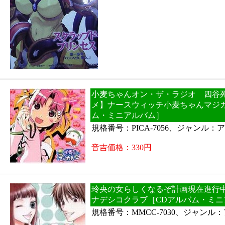
小麦ちゃんオン・ザ・ラジオ 四谷死闘
メ】ナースウィッチ小麦ちゃんマジカ
ム・ミニアルバム］
規格番号：PICA-7056、ジャンル：
音吉価格：330円
玲央の女らしくなるぞ計画現在進行中!!
ナデシコクラブ［CDアルバム・ミニ
規格番号：MMCC-7030、ジャンル