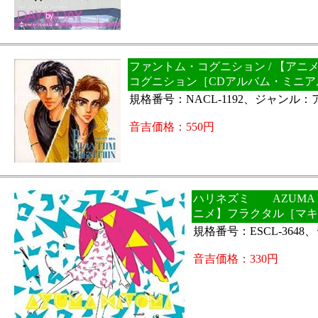
ファントム・コグニション / 【アニ
コグニション［CDアルバム・ミニア
規格番号：NACL-1192、ジャンル：
音吉価格：550円
ハリネズミ AZUMA HI
ニメ】フラクタル［マキ
規格番号：ESCL-364
音吉価格：330円