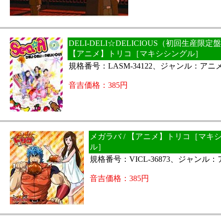
DELI-DELI☆DELICIOUS（初回生産限定
【アニメ】トリコ［マキシシングル］
規格番号：LASM-34122、ジャンル：アニ
音吉価格：385円
メガラバ / 【アニメ】トリコ［マキ
ル］
規格番号：VICL-36873、ジャンル
音吉価格：385円