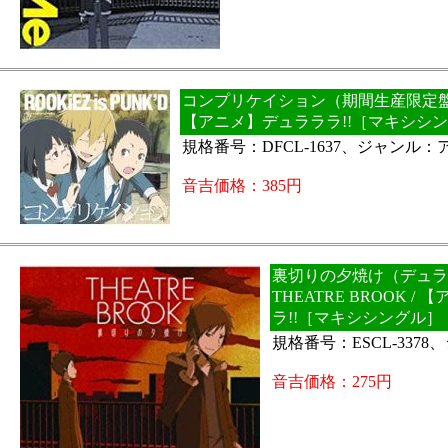
コンプリケイション（期間生産限定盤）
【アニメ】デュラララ!!［マキシシ
規格番号：DFCL-1637、ジャンル：
音吉価格：385円
裏切りの夕焼け（デュ
THEATRE BROOK /
ラ!!［マキシシングル］
規格番号：ESCL-337
音吉価格：275円