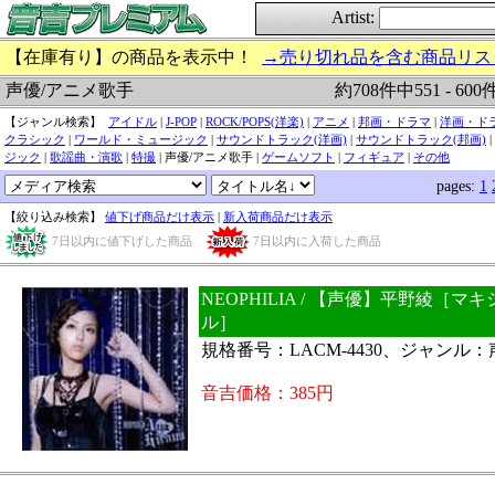
Artist:
【在庫有り】の商品を表示中！
→売り切れ品を含む商品リス
約708件中551 - 60
声優/アニメ歌手
【ジャンル検索】
アイドル
|
J-POP
|
ROCK/POPS(洋楽)
|
アニメ
|
邦画・ドラマ
|
洋画・ド
クラシック
|
ワールド・ミュージック
|
サウンドトラック(洋画)
|
サウンドトラック(邦画)
|
ジック
|
歌謡曲・演歌
|
特撮
| 声優/アニメ歌手 |
ゲームソフト
|
フィギュア
|
その他
pages:
1
【絞り込み検索】
値下げ商品だけ表示
|
新入荷商品だけ表示
7日以内に値下げした商品
7日以内に入荷した商品
NEOPHILIA / 【声優】平野綾［マ
ル］
規格番号：LACM-4430、ジャンル
音吉価格：385円