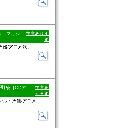
野綾［マキシ
在庫ありま
す
：声優/アニメ歌手
平野綾［CDア
在庫あ
ります
ャンル：声優/アニメ