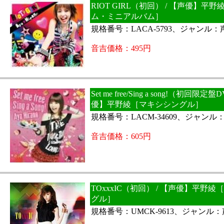
RIOT GIRL（初回） / 【声優】平
ム・ミニアルバム］
規格番号：LACA-5793、ジャンル
音吉価格：495円
Set me free/Sing a song!（初回限定
優】平野綾［マキシシングル］
規格番号：LACM-34609、ジャンル
音吉価格：605円
TOxxxIC（初回） / 【声優】平野
グル］
規格番号：UMCK-9613、ジャンル