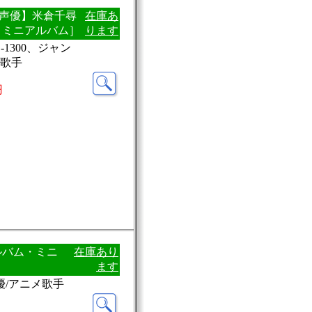
e / 【声優】米倉千尋
在庫あ
・ミニアルバム］
ります
-1300、ジャン
メ歌手
円
アルバム・ミニ
在庫あり
ます
優/アニメ歌手