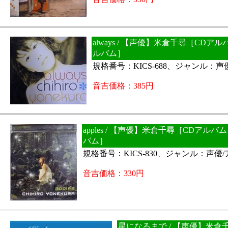
always / 【声優】米倉千尋［CDア
ルバム］
規格番号：KICS-688、ジャンル：声
音吉価格：385円
apples / 【声優】米倉千尋［CDアル
バム］
規格番号：KICS-830、ジャンル：声優
音吉価格：330円
星になるまで / 【声優】米倉