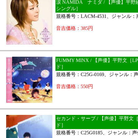
涙 NAMIDA ナミダ / 【声優】平
シングル］
規格番号：LACM-4531、ジャンル
音吉価格：385円
FUMMY MINX / 【声優】平野文［L
ド］
規格番号：C25G-0169、ジャンル：
音吉価格：550円
セカンド・サーブ / 【声優】平野文［
ド］
規格番号：C25G0185、ジャンル：