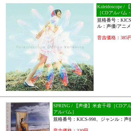
Kaleidoscop
［CDアルバム
規格番号：KICS
ル：声優/アニ
音吉価格：385
SPRING / 【声優】米倉千尋［CD
アルバム］
規格番号：KICS-998、ジャンル：声
音吉価格：330円