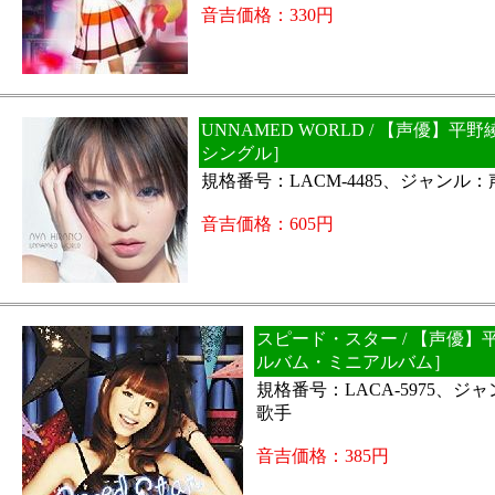
音吉価格：330円
UNNAMED WORLD / 【声優】平
シングル］
規格番号：LACM-4485、ジャンル
音吉価格：605円
スピード・スター / 【声優】
ルバム・ミニアルバム］
規格番号：LACA-5975、ジ
歌手
音吉価格：385円