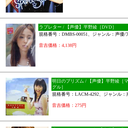
ラブレター / 【声優】平野綾［DVD］
規格番号：DMBS-00051、ジャンル：声優
音吉価格：4,138円
明日のプリズム / 【声優】平野綾［
グル］
規格番号：LACM-4292、ジャンル
音吉価格：275円