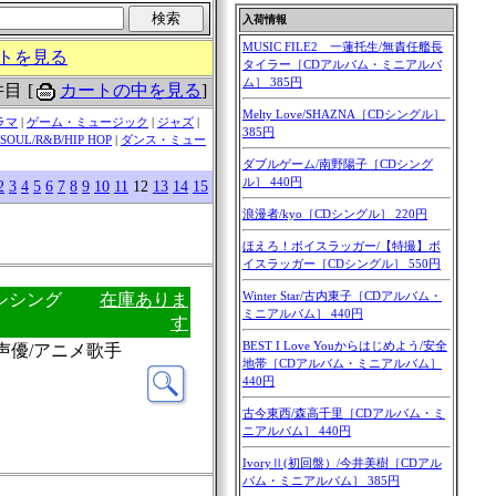
トを見る
0件目
[
カートの中を見る
]
ラマ
|
ゲーム・ミュージック
|
ジャズ
|
SOUL/R&B/HIP HOP
|
ダンス・ミュー
2
3
4
5
6
7
8
9
10
11
12
13
14
15
キシシング
在庫ありま
す
：声優/アニメ歌手