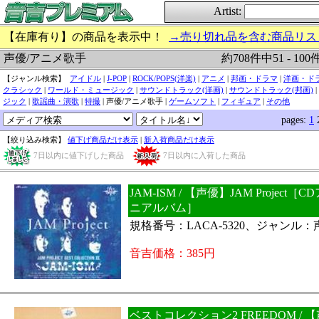
Artist:
【在庫有り】の商品を表示中！
→売り切れ品を含む商品リス
約708件中51 - 10
声優/アニメ歌手
【ジャンル検索】
アイドル
|
J-POP
|
ROCK/POPS(洋楽)
|
アニメ
|
邦画・ドラマ
|
洋画・ド
クラシック
|
ワールド・ミュージック
|
サウンドトラック(洋画)
|
サウンドトラック(邦画)
|
ジック
|
歌謡曲・演歌
|
特撮
| 声優/アニメ歌手 |
ゲームソフト
|
フィギュア
|
その他
pages:
1
【絞り込み検索】
値下げ商品だけ表示
|
新入荷商品だけ表示
7日以内に値下げした商品
7日以内に入荷した商品
JAM-ISM / 【声優】JAM Project
ニアルバム］
規格番号：LACA-5320、ジャンル
音吉価格：385円
ベストコレクション2 FREEDOM / 