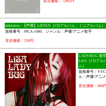
音吉価格：7,095円
unknown / 【声優】LISTEN［CDアルバム・ミニアルバム］
規格番号：PICA-1080、ジャンル：声優/アニメ歌手
音吉価格：550円
LADYBUG 通常
LiSA［CDア
ム］
規格番号：VVCL
ル：声優/アニ
音吉価格：880