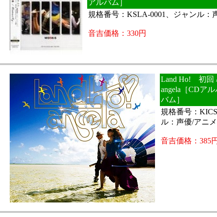
アルバム］
規格番号：KSLA-0001、ジャンル：
音吉価格：330円
Land Ho! 初回
angela［CD
バム］
規格番号：KICS
ル：声優/アニ
音吉価格：385