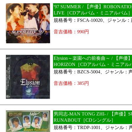
'97 SUMMER / 【声優】ROBONATIO
LIVE［CDアルバム・ミニアルバム
規格番号：FSCA-10020、ジャンル
音吉価格：990円
Elysion～楽園への前奏曲～ / 【声優
HORIZON［CDアルバム・ミニアル
規格番号：BZCS-5004、ジャンル：
音吉価格：385円
男同志-MAN TONG ZHI- / 【声優】S
RUNABOUT［CDシングル］
規格番号：TRDP-1001、ジャンル：