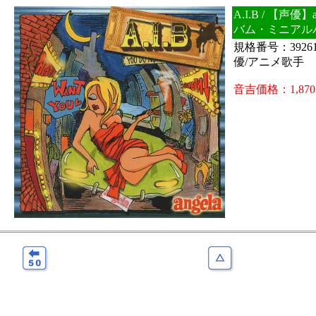
A.I.B / 【声優】
バム・ミニアル
規格番号：392
優/アニメ歌手
音吉価格：1,87