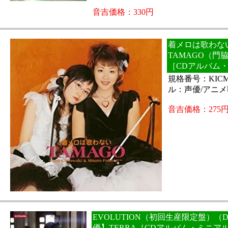
音吉価格：330円
着メロは歌わない
TAMAGO（門
［CDアルバム
規格番号：KICM
ル：声優/アニ
音吉価格：275
EVOLUTION（初回生産限定盤）（DV
優】TERRA［CDアルバム・ミニア