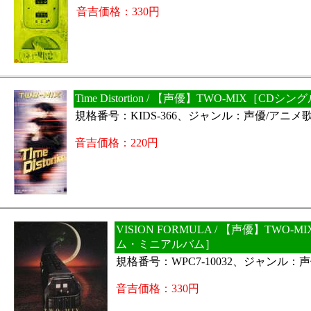
音吉価格：330円
Time Distortion / 【声優】TWO-MIX［CDシン
規格番号：KIDS-366、ジャンル：声優/アニメ
音吉価格：220円
VISION FORMULA / 【声優】TWO-
ム・ミニアルバム］
規格番号：WPC7-10032、ジャンル：
音吉価格：330円