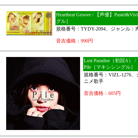
Heartbeat Groove / 【声優】Pastel&
グル］
規格番号：TYDY-2094、ジャンル
音吉価格：990円
Lost Paradise（初回A）
Pile［マキシシングル］
規格番号：VIZL-127
ニメ歌手
音吉価格：605円