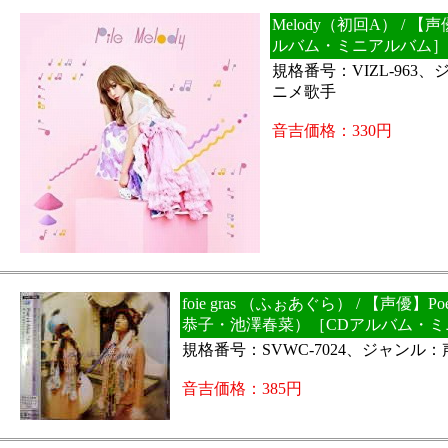
Melody（初回A） / 【声
ルバム・ミニアルバム］
規格番号：VIZL-963
ニメ歌手
音吉価格：330円
foie gras （ふぉあぐら） / 【声優】Po
恭子・池澤春菜）［CDアルバム・ミ
規格番号：SVWC-7024、ジャンル
音吉価格：385円