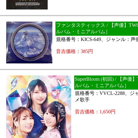
ファンタスティックス / 【声優】TWO
ルバム・ミニアルバム］
規格番号：KICS-649、ジャンル：声
音吉価格：385円
SuperBloom (初回) / 【声優】
ルバム・ミニアルバム］
規格番号：VVCL-2288、
メ歌手
音吉価格：1,650円