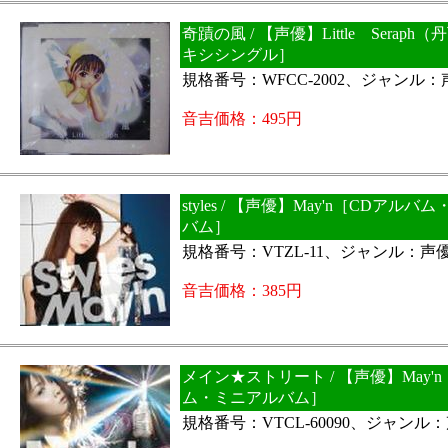
奇蹟の風 / 【声優】Little Serap
キシシングル］
規格番号：WFCC-2002、ジャンル
音吉価格：495円
styles / 【声優】May'n［CDアル
バム］
規格番号：VTZL-11、ジャンル：声
音吉価格：385円
メイン★ストリート / 【声優】May'
ム・ミニアルバム］
規格番号：VTCL-60090、ジャンル