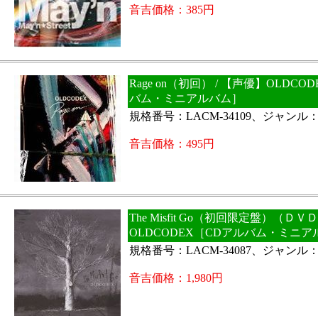
音吉価格：385円
Rage on（初回） / 【声優】OLDCO
バム・ミニアルバム］
規格番号：LACM-34109、ジャンル
音吉価格：495円
The Misfit Go（初回限定盤）（ＤＶ
OLDCODEX［CDアルバム・ミニア
規格番号：LACM-34087、ジャンル
音吉価格：1,980円