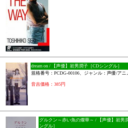
dream on / 【声優】岩男潤子［CDシングル］
規格番号：PCDG-00106、ジャンル：声優/ア
音吉価格：385円
グルクン～赤い魚の燦華～ / 【声優】岩男
ングル］