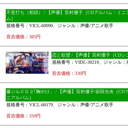
不意打ち（初回） / 【声優】宮村優子［CDアルバム・ミニ
ム］
規格番号：VICL-60090、ジャンル：声優/アニメ歌手
音吉価格：385円
恋と欲望 / 【声優】宮村優子［CD
規格番号：VIDL-30219、ジャンル
音吉価格：330円
爆ジルＣＤ２｢胸やけ」 / 【声優】宮村優子/岩田光央［CD
ニアルバム］
規格番号：VICL-60179、ジャンル：声優/アニメ歌手
音吉価格：550円