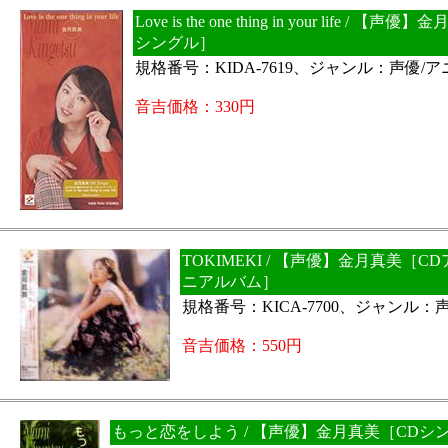
Love is the one thing in your life / 【声
シングル］
規格番号：KIDA-7619、ジャンル：声優/
音吉価格：330円
TOKIMEKI / 【声優】金月真美［
ニアルバム］
規格番号：KICA-7700、ジャンル：
音吉価格：550円
もっと恋をしよう / 【声優】金月真美［CDシ