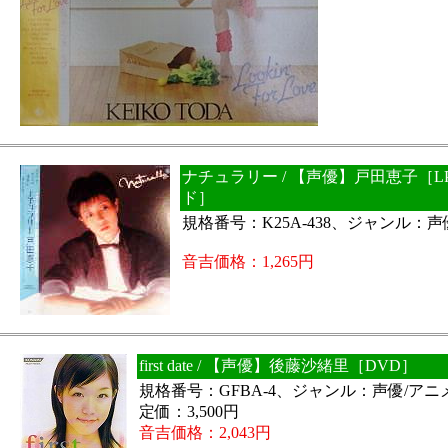
ナチュラリー / 【声優】戸田恵子［L
ド］
規格番号：K25A-438、ジャンル：
音吉価格：1,265円
first date / 【声優】後藤沙緒里［DVD］
規格番号：GFBA-4、ジャンル：声優/アニ
定価：3,500円
音吉価格：2,043円