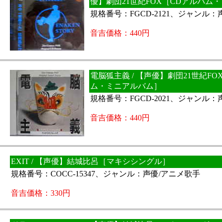
優】劇団21世紀FOX［CDアルバム
規格番号：FGCD-2121、ジャンル
音吉価格：440円
電脳狐主義 / 【声優】劇団21世紀FO
ム・ミニアルバム］
規格番号：FGCD-2021、ジャンル
音吉価格：440円
EXIT / 【声優】結城比呂［マキシシングル］
規格番号：COCC-15347、ジャンル：声優/アニメ歌手
音吉価格：330円