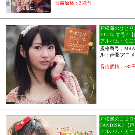
音吉価格：330円
戸松遥のひとり
2012年 春号 
アルバム・ミニ
規格番号：MRA
ル：声優/アニ
音吉価格：385
戸松遥のココロ☆
FANDISK /
アルバム・ミニ