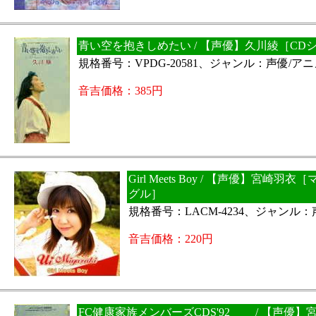
青い空を抱きしめたい / 【声優】久川綾［CD
規格番号：VPDG-20581、ジャンル：声優/ア
音吉価格：385円
Girl Meets Boy / 【声優】宮崎羽
グル］
規格番号：LACM-4234、ジャンル
音吉価格：220円
FC健康家族メンバーズCDS'92 / 【声優】