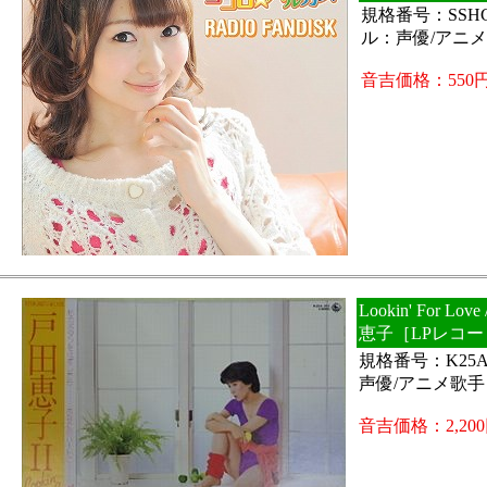
規格番号：SSHC
ル：声優/アニ
音吉価格：550
Lookin' For L
恵子［LPレコー
規格番号：K25A
声優/アニメ歌手
音吉価格：2,20