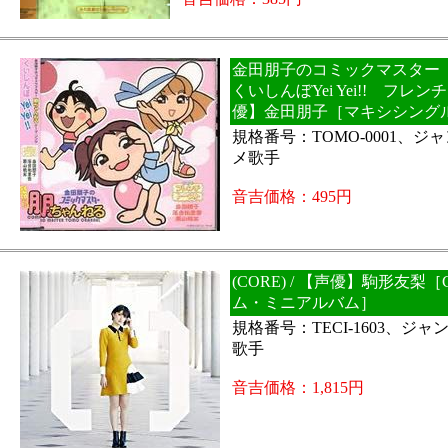
金田朋子のコミックマスタ
くいしんぼYei Yei!! フレン
優】金田朋子［マキシシング
規格番号：TOMO-0001、ジ
メ歌手
音吉価格：495円
(CORE) / 【声優】駒形友梨
ム・ミニアルバム］
規格番号：TECI-1603、ジ
歌手
音吉価格：1,815円