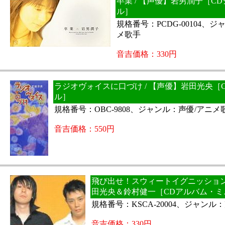
卒業 / 【声優】岩男潤子［C
ル］
規格番号：PCDG-00104、
メ歌手
音吉価格：330円
ラジオヴォイスに口づけ / 【声優】岩田光央［
ル］
規格番号：OBC-9808、ジャンル：声優/アニメ
音吉価格：550円
飛び出せ！スウィートイグニッション1
田光央＆鈴村健一［CDアルバム・ミ
規格番号：KSCA-20004、ジャンル
音吉価格：330円