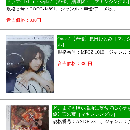
ドラマCD hiro～sepia / 【声優】結城比呂［マキシシングル
規格番号：COCC-14891、ジャンル：声優/アニメ歌手
音吉価格：330円
Once / 【声優】原田ひとみ［マキ
ル］
規格番号：MFCZ-1010、ジャン
音吉価格：385円
どこまでも暗い場所に落ちてゆく夢をみ
優】言の葉［マキシシングル］
規格番号：AXDB-3811、ジャンル