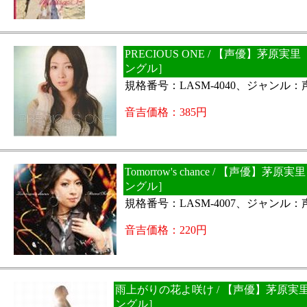
PRECIOUS ONE / 【声優】茅原実
ングル］
規格番号：LASM-4040、ジャンル
音吉価格：385円
Tomorrow's chance / 【声優】茅
ングル］
規格番号：LASM-4007、ジャンル
音吉価格：220円
雨上がりの花よ咲け / 【声優】茅原実
ングル］