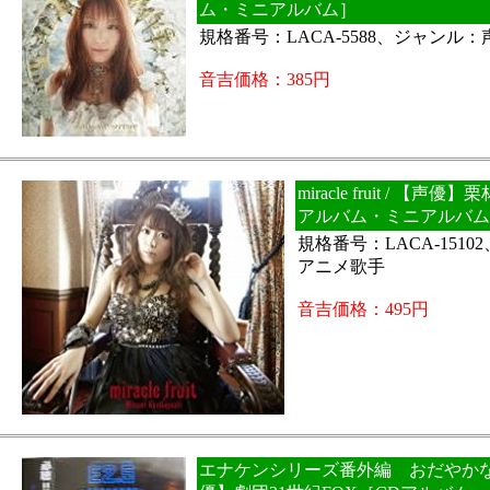
ム・ミニアルバム］
規格番号：LACA-5588、ジャンル
音吉価格：385円
miracle fruit / 【声
アルバム・ミニアルバム
規格番号：LACA-151
アニメ歌手
音吉価格：495円
エナケンシリーズ番外編 おだやかな逃