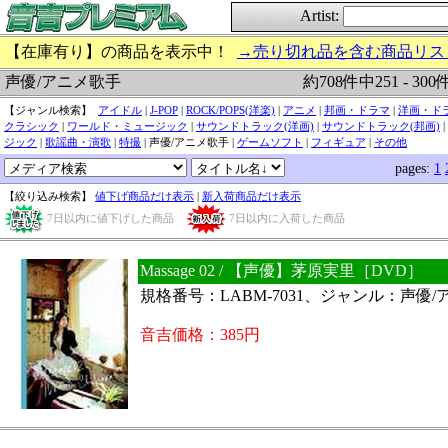
Artist:
【在庫有り】の商品を表示中！
→売り切れ品を含む商品リス
約708件中251 - 30
声優/アニメ歌手
【ジャンル検索】
アイドル
|
J-POP
|
ROCK/POPS(洋楽)
|
アニメ
|
邦画・ドラマ
|
洋画・ド
クラシック
|
ワールド・ミュージック
|
サウンドトラック(洋画)
|
サウンドトラック(邦画)
|
ジック
|
歌謡曲・演歌
|
特撮
| 声優/アニメ歌手 |
ゲームソフト
|
フィギュア
|
その他
pages:
1
【絞り込み検索】
値下げ商品だけ表示
|
新入荷商品だけ表示
7日以内に値下げした商品
7日以内に入荷した商品
Massage 02 / 【声優】茅原実里［DVD］
規格番号：LABM-7031、ジャンル：声優
音吉価格：385円