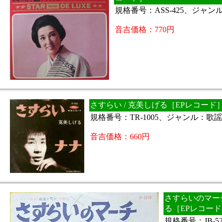
規格番号：ASS-425、ジャ
音吉価格：770円
さすらい / 克美しげる［EPレコード
規格番号：TR-1005、ジャンル：歌
音吉価格：660円
さすらいのマーチ
る［EPレコー
規格番号：JB-5