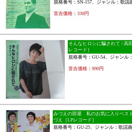
規格番号：SN-157、ジャンル：歌謡
音吉価格：330円
そんなヒロシに騙されて / 高
レコード］
規格番号：GU-54、ジャン
音吉価格：990円
みづえの部屋 私のお気に入りベスト１
づえ［LPレコード］
規格番号：GU-25、ジャンル：歌謡