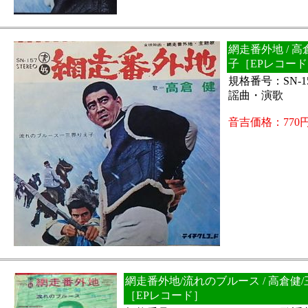
網走番外地 / 
子［EPレコー
規格番号：SN-
謡曲・演歌
音吉価格：770
網走番外地/流れのブルース / 高倉健
［EPレコード］