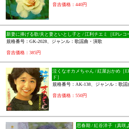
音吉価格：440円
新妻に捧げる歌/夫と妻といとし子と / 江利チエミ［EPレコ
規格番号：GK-2028、ジャンル：歌謡曲・演歌
音吉価格：385円
泣くなオカメちゃん / 紅屋おかめ［E
ド］
規格番号：AK-138、ジャンル：歌
音吉価格：550円
思春期 / 紅谷洋子（真咲