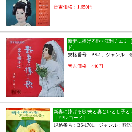
音吉価格：1,650円
新妻に捧げる歌 / 江利チエミ
ド］
規格番号：BS-1、ジャンル：
音吉価格：440円
新妻に捧げる歌/夫と妻といとし子と 
［EPレコード］
規格番号：BS-1701、ジャンル：歌