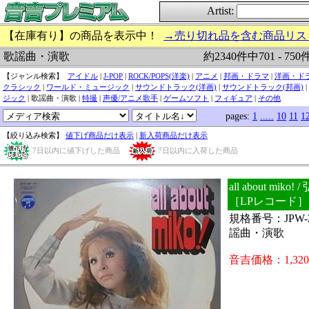
Artist:
【在庫有り】の商品を表示中！
→売り切れ品を含む商品リス
約2340件中701 - 75
歌謡曲・演歌
【ジャンル検索】
アイドル
|
J-POP
|
ROCK/POPS(洋楽)
|
アニメ
|
邦画・ドラマ
|
洋画・ド
クラシック
|
ワールド・ミュージック
|
サウンドトラック(洋画)
|
サウンドトラック(邦画)
|
ジック
| 歌謡曲・演歌 |
特撮
|
声優/アニメ歌手
|
ゲームソフト
|
フィギュア
|
その他
pages:
1
.....
10
11
1
【絞り込み検索】
値下げ商品だけ表示
|
新入荷商品だけ表示
7日以内に値下げした商品
7日以内に入荷した商品
all about miko
［LPレコード］
規格番号：JPW
謡曲・演歌
音吉価格：1,32