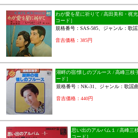
わが愛を星に祈りて / 高田美和・梶光
コード］
規格番号：SAS-585、ジャンル：歌
音吉価格：385円
湖畔の宿/懐しのブルース / 高峰三枝
ード］
規格番号：NK-31、ジャンル：歌謡
音吉価格：440円
思い出のアルバム１ / 高峰三
コード］