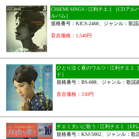
CHIEMI SINGS / 江利チエミ［CD
ルバム］
規格番号：KICS-2468、ジャンル：歌
音吉価格：1,540円
ひとり泣く夜のワルツ / 江利チエミ［
ド］
規格番号：BS-688、ジャンル：歌謡
音吉価格：330円
チエミ大いに歌う / 江利チエミ［EP
規格番号：KSJ-5002、ジャンル：