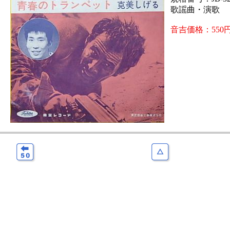
歌謡曲・演歌
音吉価格：550