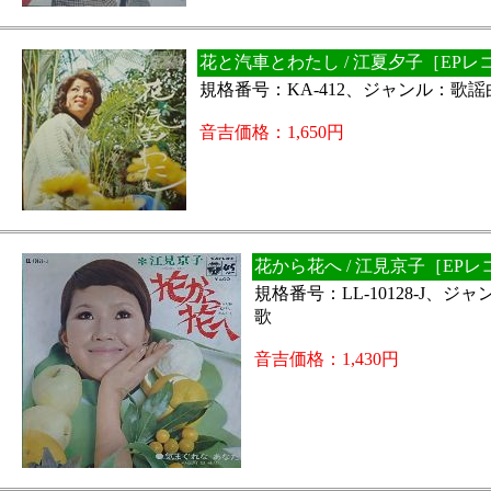
花と汽車とわたし / 江夏夕子［EPレ
規格番号：KA-412、ジャンル：歌
音吉価格：1,650円
花から花へ / 江見京子［EP
規格番号：LL-10128-J、
歌
音吉価格：1,430円