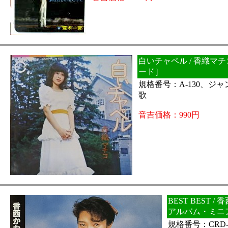
白いチャペル / 香織マチ
ード］
規格番号：A-130、ジ
歌
音吉価格：990円
BEST BEST 
アルバム・ミニ
規格番号：CRD-