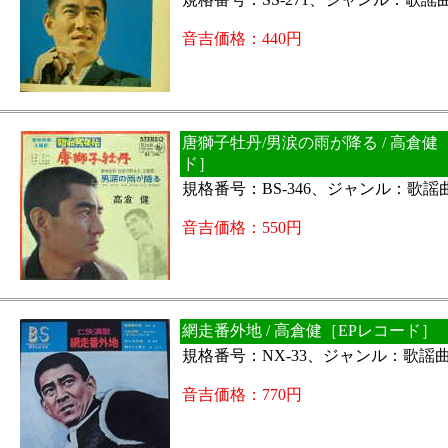
音吉価格：440円
唐獅子牡丹/男涙の雨が降る / 高倉健
ド］
規格番号：BS-346、ジャンル：歌謡
音吉価格：550円
網走番外地 / 高倉健［EPレコード］
規格番号：NX-33、ジャンル：歌謡
音吉価格：770円