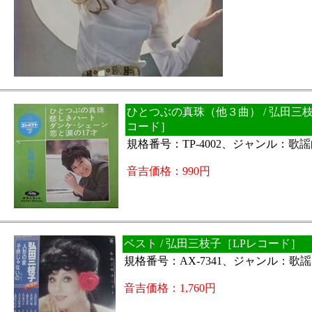
ひとつぶの真珠（他３曲） / 弘田三枝
コード］
規格番号：TP-4002、ジャンル：歌
音吉価格：990円
ベスト / 弘田三枝子［LPレコード］
規格番号：AX-7341、ジャンル：歌
音吉価格：1,760円