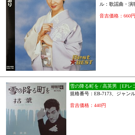
ル：歌謡曲・演
音吉価格：660
雪の降る町を / 高英男［EP
規格番号：EB-7173、ジャ
音吉価格：440円