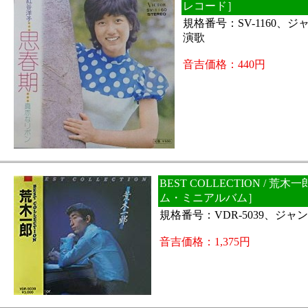
レコード］
規格番号：SV-1160、
演歌
音吉価格：440円
BEST COLLECTION / 荒
ム・ミニアルバム］
規格番号：VDR-5039、ジ
音吉価格：1,375円