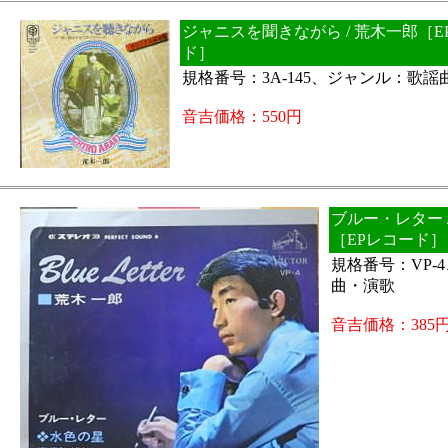
ジャニスを聞きながら / 荒木一郎［E
ド］
規格番号：3A-145、ジャンル：歌謡
音吉価格：550円
ブルー・レター 
［EPレコード］
規格番号：VP-
曲・演歌
音吉価格：385