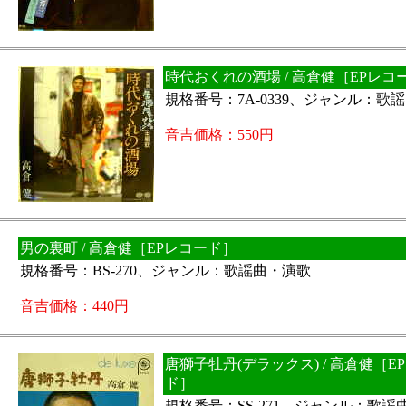
時代おくれの酒場 / 高倉健［EPレコ
規格番号：7A-0339、ジャンル：歌
音吉価格：550円
男の裏町 / 高倉健［EPレコード］
規格番号：BS-270、ジャンル：歌謡曲・演歌
音吉価格：440円
唐獅子牡丹(デラックス) / 高倉健［E
ド］
規格番号：SS-271、ジャンル：歌謡