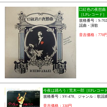
口紅色の夜想曲 
［LPレコード］
規格番号：S-7
謡曲・演歌
音吉価格：770
今夜は踊ろう / 荒木一郎［EPレコー
規格番号：SV-478、ジャンル：歌謡
音吉価格：330円