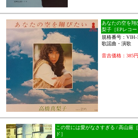
あなたの空を翔び
梨子［EPレコー
規格番号：VIH-
歌謡曲・演歌
音吉価格：385
この世には愛がなさすぎる / 高山厳［
ド］