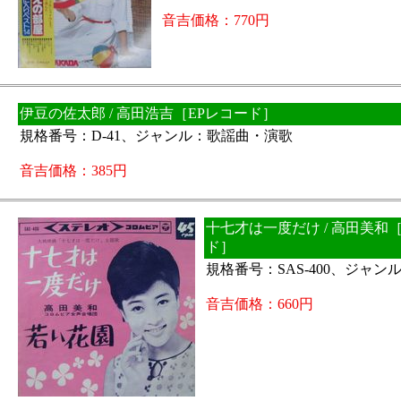
音吉価格：770円
伊豆の佐太郎 / 高田浩吉［EPレコード］
規格番号：D-41、ジャンル：歌謡曲・演歌
音吉価格：385円
十七才は一度だけ / 高田美和
ド］
規格番号：SAS-400、ジャ
音吉価格：660円