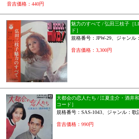
音吉価格：440円
魅力のすべて / 弘田三枝子［L
ド］
規格番号：JPW-29、ジャン
音吉価格：3,300円
大都会の恋人たち / 江夏圭介・酒井
コード］
規格番号：SAS-1043、ジャンル：
音吉価格：990円