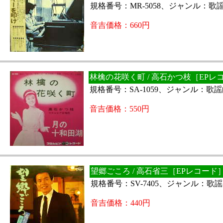
規格番号：MR-5058、ジャンル：歌
音吉価格：660円
林檎の花咲く町 / 高石かつ枝［EPレ
規格番号：SA-1059、ジャンル：歌
音吉価格：550円
望郷ごころ / 高石省三［EPレコード
規格番号：SV-7405、ジャンル：歌
音吉価格：440円