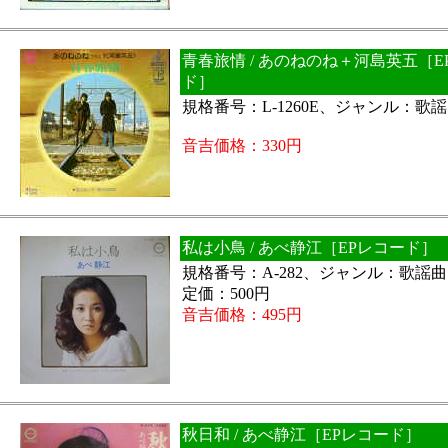
青春旅情 / あのねのね＋河島英五［E
ド］
規格番号：L-1260E、ジャンル：歌
音吉価格：330円
私は小鳥 / あべ静江［EPレコード］
規格番号：A-282、ジャンル：歌謡
定価：500円
音吉価格：495円
秋日和 / あべ静江［EPレコード］