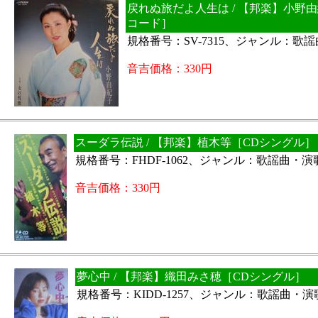
戻れぬ旅だよ人生は / 【邦楽】小野由
コード］
規格番号：SV-7315、ジャンル：歌
音吉価格：330円
スーダラ伝説 / 【邦楽】植木等［CDシングル］
規格番号：FHDF-1062、ジャンル：歌謡曲・演
音吉価格：330円
夢心中 / 【邦楽】織田みさ穂［CDシングル］
規格番号：KIDD-1257、ジャンル：歌謡曲・演