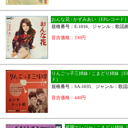
おんな花 / かずみあい［EPレコード
規格番号：E-1016、ジャンル：歌謡
音吉価格：330円
りんごっ子三姉妹 / こまどり姉妹［E
ド］
規格番号：SA-1035、ジャンル：歌
音吉価格：440円
祇園エレジー / こまどり姉妹［