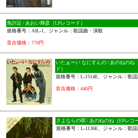
免許証 / あおい輝彦［LPレコード］
規格番号：AIL-1、ジャンル：歌謡曲・演歌
音吉価格：770円
いたぁーい なにすんの / あのねのね
ド］
規格番号：L-1514E、ジャンル：歌
音吉価格：440円
さよならの唄 / あのねのね［EPレコ
規格番号：L-1136E、ジャンル：歌