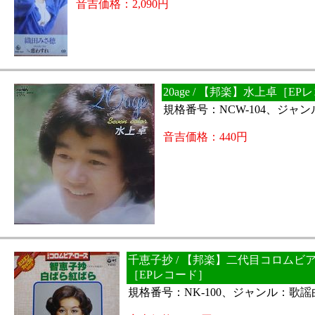
音吉価格：2,090円
20age / 【邦楽】水上卓［E
規格番号：NCW-104、ジャ
音吉価格：440円
千恵子抄 / 【邦楽】二代目コロムビ
［EPレコード］
規格番号：NK-100、ジャンル：歌