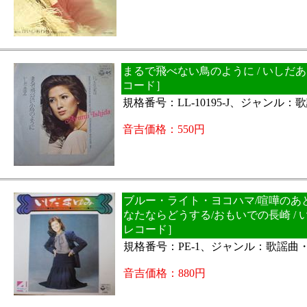
まるで飛べない鳥のように / いしだあ
コード］
規格番号：LL-10195-J、ジャンル
音吉価格：550円
ブルー・ライト・ヨコハマ/喧嘩のあ
なたならどうする/おもいでの長崎 / 
レコード］
規格番号：PE-1、ジャンル：歌謡曲
音吉価格：880円