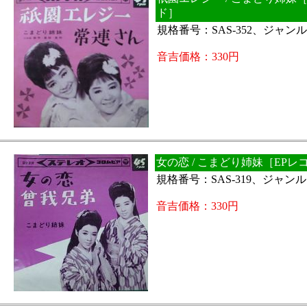
ド］
規格番号：SAS-352、ジャ
音吉価格：330円
女の恋 / こまどり姉妹［EPレ
規格番号：SAS-319、ジャ
音吉価格：330円