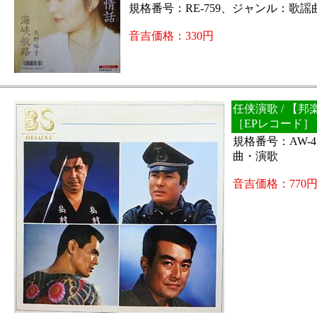
規格番号：RE-759、ジャンル：歌謡
音吉価格：330円
任侠演歌 / 【
［EPレコード］
規格番号：AW-
曲・演歌
音吉価格：770