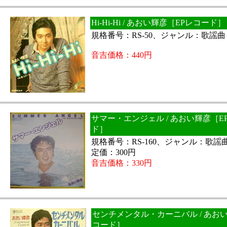
Hi-Hi-Hi / あおい輝彦［EPレコード］
規格番号：RS-50、ジャンル：歌謡
音吉価格：440円
サマー・エンジェル / あおい輝彦［E
ド］
規格番号：RS-160、ジャンル：歌謡
定価：300円
音吉価格：330円
センチメンタル・カーニバル / あお
コード］