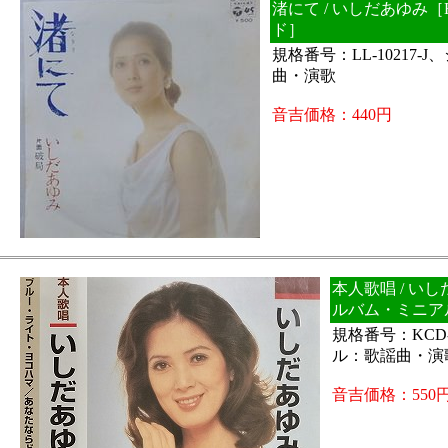
渚にて / いしだあゆみ［
ド］
規格番号：LL-10217-
曲・演歌
音吉価格：440円
本人歌唱 / い
ルバム・ミニア
規格番号：KCD-
ル：歌謡曲・演
音吉価格：550