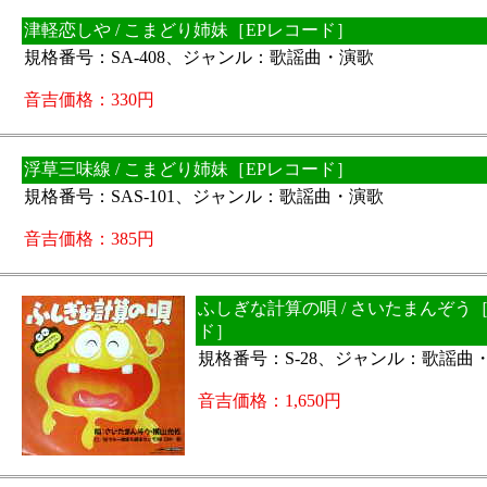
津軽恋しや / こまどり姉妹［EPレコード］
規格番号：SA-408、ジャンル：歌謡曲・演歌
音吉価格：330円
浮草三味線 / こまどり姉妹［EPレコード］
規格番号：SAS-101、ジャンル：歌謡曲・演歌
音吉価格：385円
ふしぎな計算の唄 / さいたまんぞう［
ド］
規格番号：S-28、ジャンル：歌謡曲
音吉価格：1,650円