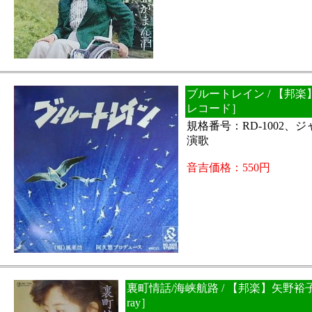
ブルートレイン / 【邦楽
レコード］
規格番号：RD-1002、
演歌
音吉価格：550円
裏町情話/海峡航路 / 【邦楽】矢野裕子［
ray］