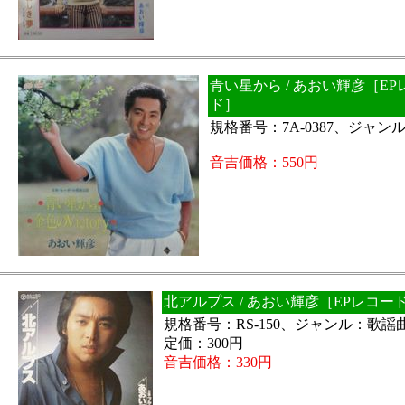
青い星から / あおい輝彦［EP
ド］
規格番号：7A-0387、ジャ
音吉価格：550円
北アルプス / あおい輝彦［EPレコー
規格番号：RS-150、ジャンル：歌謡
定価：300円
音吉価格：330円