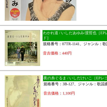
わかれ道 / いしだあゆみ/渡哲也［EP
ド］
規格番号：07TR-1141、ジャンル：
音吉価格：440円
夜の糸ぐるま / いしだけいこ［EPレ
規格番号：3B-127、ジャンル：歌謡
音吉価格：1,100円