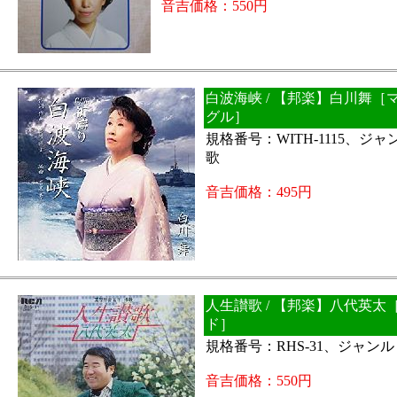
音吉価格：550円
白波海峡 / 【邦楽】白川舞［
グル］
規格番号：WITH-1115、ジ
歌
音吉価格：495円
人生讃歌 / 【邦楽】八代英太
ド］
規格番号：RHS-31、ジャン
音吉価格：550円