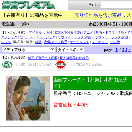
Artist:
【在庫有り】の商品を表示中！
→売り切れ品を含む商品リス
約2340件中51 - 10
歌謡曲・演歌
【ジャンル検索】
アイドル
|
J-POP
|
ROCK/POPS(洋楽)
|
アニメ
|
邦画・ドラマ
|
洋画・ド
クラシック
|
ワールド・ミュージック
|
サウンドトラック(洋画)
|
サウンドトラック(邦画)
|
ジック
| 歌謡曲・演歌 |
特撮
|
声優/アニメ歌手
|
ゲームソフト
|
フィギュア
|
その他
pages:
1
2
3
4
5
【絞り込み検索】
値下げ商品だけ表示
|
新入荷商品だけ表示
7日以内に値下げした商品
7日以内に入荷した商品
函館ブルース / 【邦楽】小野由紀子［
ド］
規格番号：BS-625、ジャンル：歌謡
音吉価格：440円