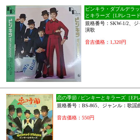
ピンキラ・ダブルデラック
とキラーズ［LPレコー
規格番号：SKW-1/2
演歌
音吉価格：1,320円
恋の季節 / ピンキーとキラーズ［EP
規格番号：BS-865、ジャンル：歌謡
音吉価格：550円