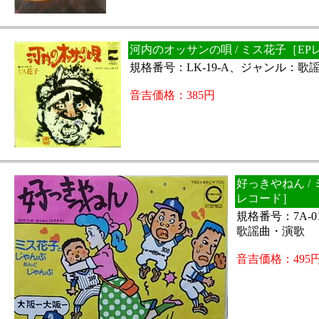
河内のオッサンの唄 / ミス花子［EP
規格番号：LK-19-A、ジャンル：歌
音吉価格：385円
好っきやねん /
レコード］
規格番号：7A-
歌謡曲・演歌
音吉価格：495