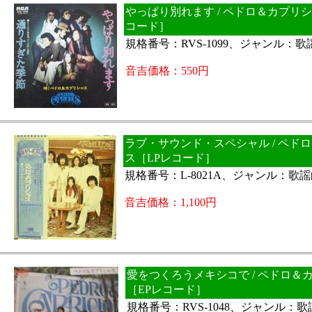
やっぱり別れます / ペドロ＆カプリシ
コード］
規格番号：RVS-1099、ジャンル：
音吉価格：550円
ラブ・サウンド・スペシャル / ペド
ス［LPレコード］
規格番号：L-8021A、ジャンル：歌
音吉価格：1,100円
愛をつくろうメキシコで / ペドロ＆
［EPレコード］
規格番号：RVS-1048、ジャンル：