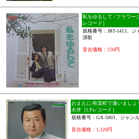
私をゆるして / フラワー
レコード］
規格番号：JRT-1413
演歌
音吉価格：550円
おまえに/有楽町で逢いましょう
永井［LPレコード］
規格番号：GX-5003、ジャ
音吉価格：1,320円