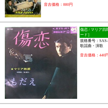
音吉価格：880円
傷恋 / マリア四
ード］
規格番号：SAS-
歌謡曲・演歌
音吉価格：440