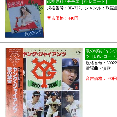
恋愛専科 / モモエ［EPレコード］
規格番号：3B-727、ジャンル：歌謡
音吉価格：440円
歌の球宴 / ヤ
ツ［LPレコード
規格番号：3002
歌謡曲・演歌
音吉価格：990円