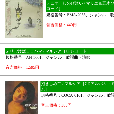
デュオ しのび逢い / マリエ＆五木
コード］
規格番号：BMA-2055、ジャンル：
音吉価格：440円
ふりむけばヨコハマ / マルシア［EPレコード］
規格番号：AH-5001、ジャンル：歌謡曲・演歌
音吉価格：1,595円
抱きしめて / マルシア［CDアルバム・
ム］
規格番号：COCA-6101、ジャンル：歌
音吉価格：385円