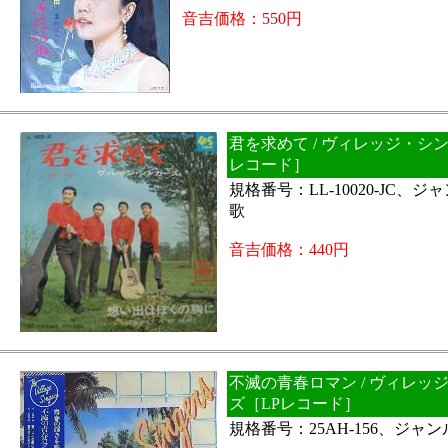
音吉価格：550円
君を求めて / ヴィレッジ・シ
レコード］
規格番号：LL-10020-JC、
歌
音吉価格：440円
不滅の青春ロマン / ヴィレッ
ズ［LPレコード］
規格番号：25AH-156、ジャ