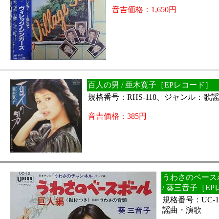
音吉価格：1,650円
百人の男 / 亜木寛子［EPレコード］
規格番号：RHS-118、ジャンル：歌
音吉価格：385円
うわさのベース
/ 葵三音子［E
規格番号：UC-
謡曲・演歌