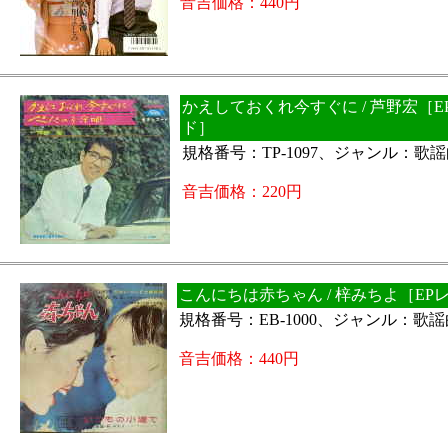
音吉価格：440円
かえしておくれ今すぐに / 芦野宏［E
ド］
規格番号：TP-1097、ジャンル：歌
音吉価格：220円
こんにちは赤ちゃん / 梓みちよ［EP
規格番号：EB-1000、ジャンル：歌
音吉価格：440円