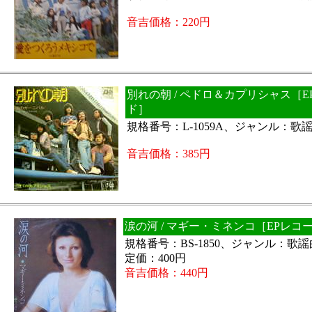
音吉価格：220円
別れの朝 / ペドロ＆カプリシャス［E
ド］
規格番号：L-1059A、ジャンル：歌
音吉価格：385円
涙の河 / マギー・ミネンコ［EPレコ
規格番号：BS-1850、ジャンル：歌
定価：400円
音吉価格：440円