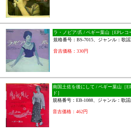
ラ・ノビア/爪 / ペギー葉山［EPレ
規格番号：BS-7015、ジャンル：歌
音吉価格：330円
南国土佐を後にして / ペギー葉山［E
ド］
規格番号：EB-1088、ジャンル：歌
音吉価格：462円