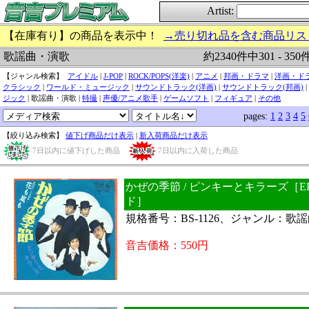
Artist:
【在庫有り】の商品を表示中！
→売り切れ品を含む商品リス
約2340件中301 - 35
歌謡曲・演歌
【ジャンル検索】
アイドル
|
J-POP
|
ROCK/POPS(洋楽)
|
アニメ
|
邦画・ドラマ
|
洋画・ド
クラシック
|
ワールド・ミュージック
|
サウンドトラック(洋画)
|
サウンドトラック(邦画)
|
ジック
| 歌謡曲・演歌 |
特撮
|
声優/アニメ歌手
|
ゲームソフト
|
フィギュア
|
その他
pages:
1
2
3
4
5
【絞り込み検索】
値下げ商品だけ表示
|
新入荷商品だけ表示
7日以内に値下げした商品
7日以内に入荷した商品
かぜの季節 / ピンキーとキラーズ［E
ド］
規格番号：BS-1126、ジャンル：歌
音吉価格：550円