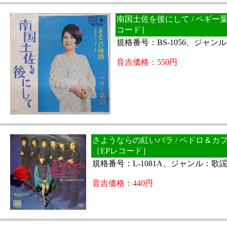
南国土佐を後にして / ペギー
コード］
規格番号：BS-1056、ジャ
音吉価格：550円
さようならの紅いバラ / ペドロ＆カ
［EPレコード］
規格番号：L-1081A、ジャンル：歌
音吉価格：440円