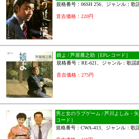
規格番号：06SH 256、ジャンル：
音吉価格：220円
娘よ / 芦屋雁之助［EPレコード］
規格番号：RE-621、ジャンル：歌謡
音吉価格：275円
男と女のラブゲーム / 芦川よしみ・矢
コード］
規格番号：CWA-413、ジャンル：歌