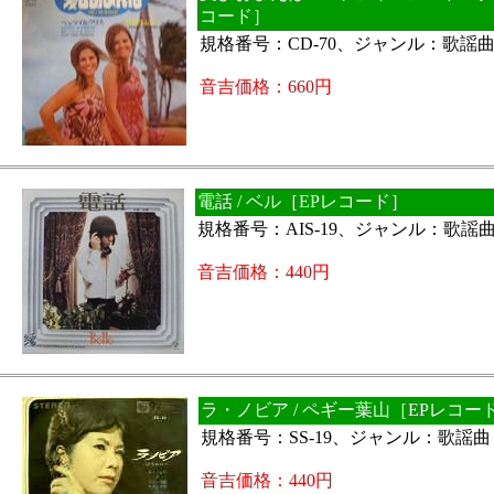
コード］
規格番号：CD-70、ジャンル：歌謡
音吉価格：660円
電話 / ベル［EPレコード］
規格番号：AIS-19、ジャンル：歌謡
音吉価格：440円
ラ・ノビア / ペギー葉山［EPレコー
規格番号：SS-19、ジャンル：歌謡
音吉価格：440円