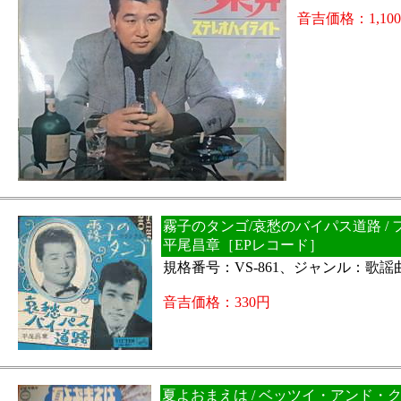
音吉価格：1,10
霧子のタンゴ/哀愁のバイパス道路 / 
平尾昌章［EPレコード］
規格番号：VS-861、ジャンル：歌謡
音吉価格：330円
夏よおまえは / ベッツイ・アンド・ク