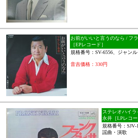
お前がいいと言うのなら / フ
［EPレコード］
規格番号：SV-6556、ジャ
音吉価格：330円
ステレオハイライ
永井［LPレコ
規格番号：SJV
謡曲・演歌