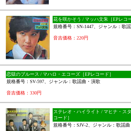
花を咲かそう / マッハ文朱［EPレコ
規格番号：SN-1447、ジャンル：歌
音吉価格：220円
恋獄のブルース / マハロ・エコーズ［EPレコード］
規格番号：SV-597、ジャンル：歌謡曲・演歌
音吉価格：330円
ステレオ・ハイライト / マヒナ・ス
コード］
規格番号：SJV-2、ジャンル：歌謡