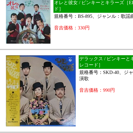
オレと彼女 / ピンキーとキラーズ［E
ド］
規格番号：BS-895、ジャンル：歌謡
音吉価格：330円
デラックス / ピンキーと
レコード］
規格番号：SKD-40、
演歌
音吉価格：990円