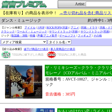
Artist:
【在庫有り】の商品を表示中！
→売り切れ品を含む商品リス
約3件中1 - 3
ダンス・ミュージック
【ジャンル検索】
アイドル
|
J-POP
|
ROCK/POPS(洋楽)
|
アニメ
|
邦画・ドラマ
|
洋画・ド
クラシック
|
ワールド・ミュージック
|
サウンドトラック(洋画)
|
サウンドトラック(邦画)
|
ジック |
歌謡曲・演歌
|
特撮
|
声優/アニメ歌手
|
ゲームソフト
|
フィギュア
|
その他
【絞り込み検索】
値下げ商品だけ表示
|
新入荷商品だけ表示
7日以内に値下げした商品
7日以内に入荷した商品
ザ・リミキシーズ～クララ・クラリダー
モレーノ［CDアルバム・ミニアルバ
規格番号：AVCT-10027、ジャン
ック
音吉価格：385円
おもいがけない恋 / ライム［E