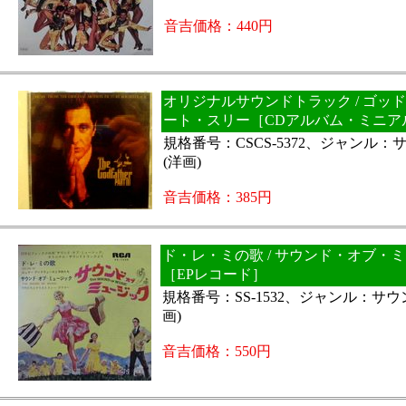
音吉価格：440円
オリジナルサウンドトラック / ゴッ
ート・スリー［CDアルバム・ミニア
規格番号：CSCS-5372、ジャンル
(洋画)
音吉価格：385円
ド・レ・ミの歌 / サウンド・オブ・
［EPレコード］
規格番号：SS-1532、ジャンル：サ
画)
音吉価格：550円