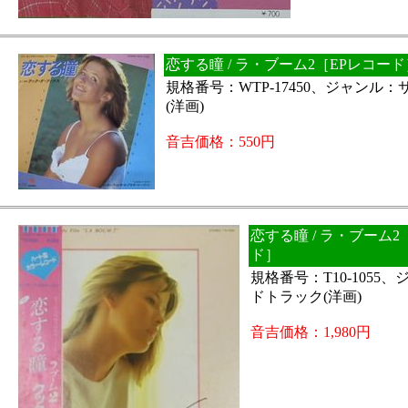
恋する瞳 / ラ・ブーム2［EPレコード
規格番号：WTP-17450、ジャンル
(洋画)
音吉価格：550円
恋する瞳 / ラ・ブーム2
ド］
規格番号：T10-1055
ドトラック(洋画)
音吉価格：1,980円