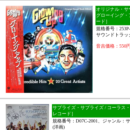
オリジナル・サウ
グローイング・
ード］
規格番号：253P
サウンドトラック
音吉価格：550
サプライズ・サプライズ / コーラス・
レコード］
規格番号：D07C-2001、ジャンル
(洋画)