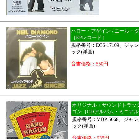
ハロー・アゲイン / ニール・
［EPレコード］
規格番号：ECS-17109、ジ
ック(洋画)
音吉価格：550円
オリジナル・サウンドトラック 
ゴン［CDアルバム・ミニア
規格番号：VDP-5068、ジ
ック(洋画)
音吉価格：935円