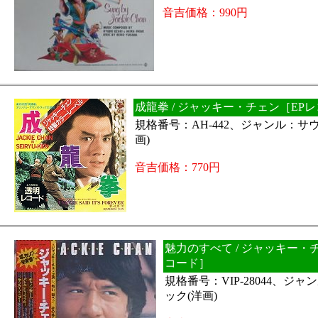
音吉価格：990円
成龍拳 / ジャッキー・チェン［EP
規格番号：AH-442、ジャンル：サ
画)
音吉価格：770円
魅力のすべて / ジャッキー・
コード］
規格番号：VIP-28044、ジ
ック(洋画)