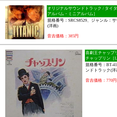
オリジナルサウンドトラック / タイ
アルバム・ミニアルバム］
規格番号：SRCS8529、ジャンル：
(洋画)
音吉価格：385円
喜劇王チャップリ
チャップリン［L
規格番号：BT-
ンドトラック(洋
音吉価格：770円