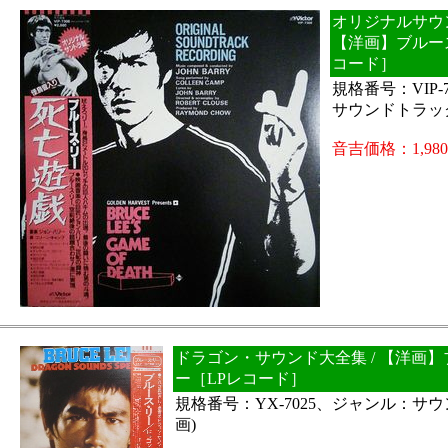
オリジナルサウン
【洋画】ブルー
コード］
規格番号：VIP-
サウンドトラック
音吉価格：1,98
ドラゴン・サウンド大全集 / 【洋画
ー［LPレコード］
規格番号：YX-7025、ジャンル：サ
画)