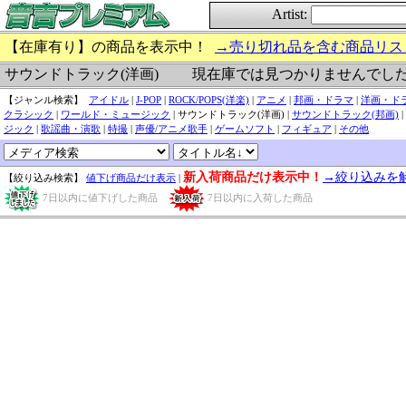
Artist:
【在庫有り】の商品を表示中！
→売り切れ品を含む商品リス
現在庫では見つかりませんでし
サウンドトラック(洋画)
【ジャンル検索】
アイドル
|
J-POP
|
ROCK/POPS(洋楽)
|
アニメ
|
邦画・ドラマ
|
洋画・ド
クラシック
|
ワールド・ミュージック
| サウンドトラック(洋画) |
サウンドトラック(邦画)
|
ジック
|
歌謡曲・演歌
|
特撮
|
声優/アニメ歌手
|
ゲームソフト
|
フィギュア
|
その他
新入荷商品だけ表示中！
→絞り込みを
【絞り込み検索】
値下げ商品だけ表示
|
7日以内に値下げした商品
7日以内に入荷した商品