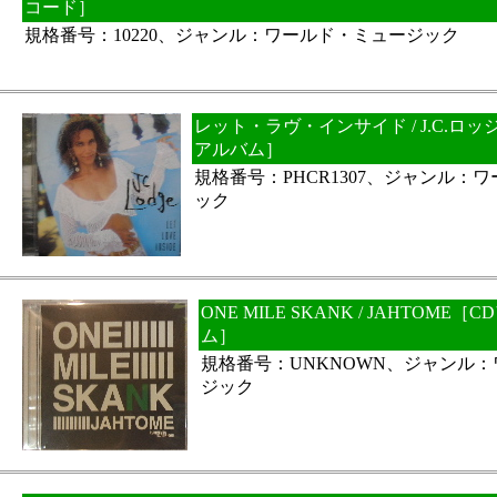
コード］
規格番号：10220、ジャンル：ワールド・ミュージック
レット・ラヴ・インサイド / J.C.ロ
アルバム］
規格番号：PHCR1307、ジャンル：
ック
ONE MILE SKANK / JAHTOM
ム］
規格番号：UNKNOWN、ジャンル
ジック