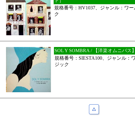
ド］
規格番号：HV1037、ジャンル：ワ
ク
SOL Y SOMBRA / 【洋楽オムニ
規格番号：SIESTA100、ジャンル
ジック