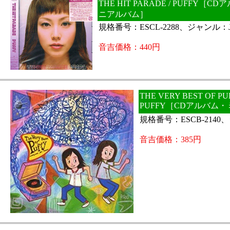
THE HIT PARADE / PUFFY［C
ニアルバム］
規格番号：ESCL-2288、ジャンル：J
音吉価格：440円
THE VERY BEST OF PUF
PUFFY［CDアルバム
規格番号：ESCB-2140
音吉価格：385円