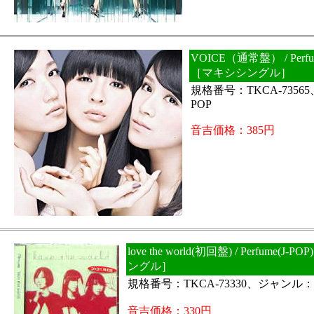
VOICE（通常盤） / Perfum
［マキシシングル］
規格番号：TKCA-7356
POP
音吉価格：385円
love the world(初回盤) / Perfume(J
ングル］
規格番号：TKCA-73330、ジャンル：J
音吉価格：330円