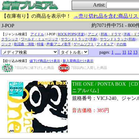
Artist:
【在庫有り】の商品を表示中！
→売り切れ品を含む商品リス
約7071件中751 - 80
J-POP
【ジャンル検索】
アイドル
| J-POP |
ROCK/POPS(洋楽)
|
アニメ
|
邦画・ドラマ
|
洋画・ド
クラシック
|
ワールド・ミュージック
|
サウンドトラック(洋画)
|
サウンドトラック(邦画)
|
ジック
|
歌謡曲・演歌
|
特撮
|
声優/アニメ歌手
|
ゲームソフト
|
フィギュア
|
その他
pages:
1
.....
11
12
13
【絞り込み検索】
値下げ商品だけ表示
|
新入荷商品だけ表示
7日以内に値下げした商品
7日以内に入荷した商品
THE ONE / PONTA BOX
ニアルバム］
規格番号：VICJ-240、ジャンル
音吉価格：385円