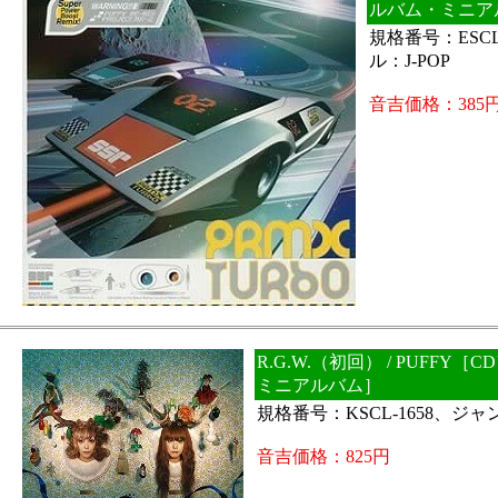
ルバム・ミニア
規格番号：ESCL
ル：J-POP
音吉価格：385
R.G.W.（初回） / PUFFY［
ミニアルバム］
規格番号：KSCL-1658、ジャン
音吉価格：825円