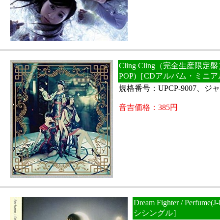
Cling Cling（完全生産限定盤） /
POP)［CDアルバム・ミニ
規格番号：UPCP-9007、ジャ
音吉価格：385円
Dream Fighter / Perfum
シシングル］