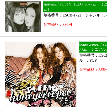
amiyumi / PUFFY［CDアルバム・
ム］
規格番号：ESCB-1722、ジャンル：J-
音吉価格：330円
honeycreeper 
バム・ミニアル
規格番号：KSCL
ル：J-POP
音吉価格：385