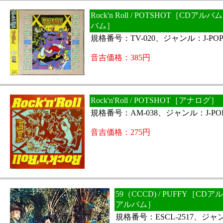
Rock'n Roll / POTSHOT［CDア
バム］
規格番号：TV-020、ジャンル：J-PO
音吉価格：385円
Rock'n'Roll / POTSHOT［アナログ］
規格番号：AM-038、ジャンル：J-PO
音吉価格：275円
59（CCCD) / PUFFY［C
アルバム］
規格番号：ESCL-2517、ジャン