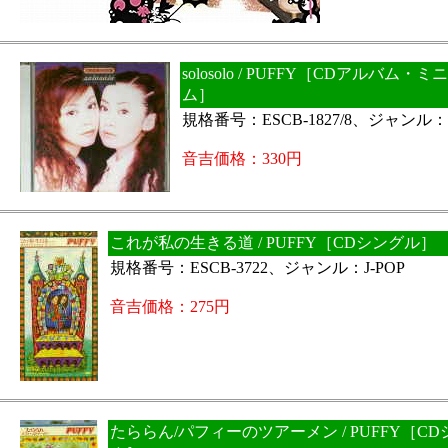
solosolo / PUFFY［CDアルバム・
ム］
規格番号：ESCB-1827/8、ジャンル：J
音吉価格：330円
これが私の生きる道 / PUFFY［CDシングル］
規格番号：ESCB-3722、ジャンル：J-POP
音吉価格：275円
たららん/パフィーのツアーメン / PUFFY［C