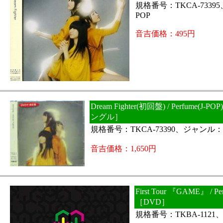
規格番号：TKCA-7339
POP
音吉価格：495円
Dream Fighter(初回盤) / Perfume(J
ングル］
規格番号：TKCA-73390、ジャンル：J
音吉価格：1,650円
First Tour 『GAME』 / Pe
［DVD］
規格番号：TKBA-1121