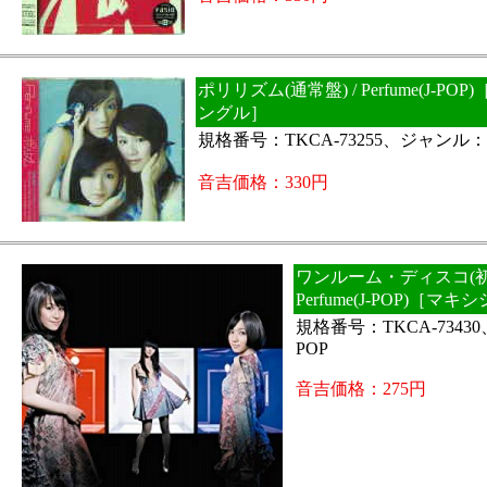
ポリリズム(通常盤) / Perfume(J-PO
ングル］
規格番号：TKCA-73255、ジャンル：J
音吉価格：330円
ワンルーム・ディスコ(初回
Perfume(J-POP)［マ
規格番号：TKCA-7343
POP
音吉価格：275円