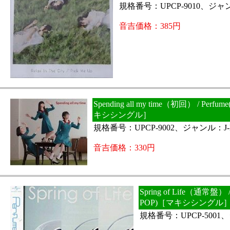
規格番号：UPCP-9010、ジャン
音吉価格：385円
Spending all my time（初回） / Perfum
キシシングル］
規格番号：UPCP-9002、ジャンル：J-
音吉価格：330円
Spring of Life（通常盤） / 
POP)［マキシシングル
規格番号：UPCP-5001