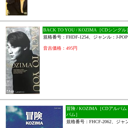
BACK TO YOU / KOZIMA［CDシングル
規格番号：FHDF-1254、ジャンル：J-POP
音吉価格：495円
冒険 / KOZIMA［CDアルバ
バム］
規格番号：FHCF-2062、ジャン