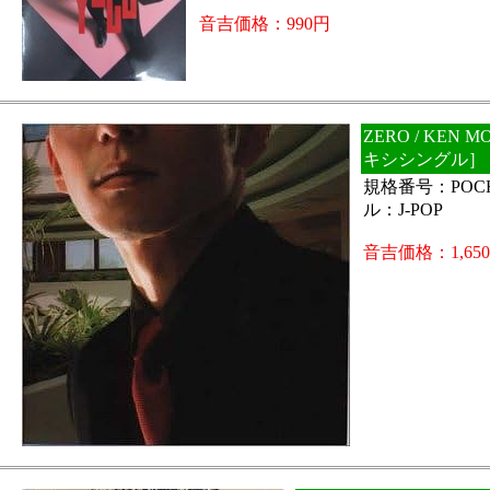
音吉価格：990円
ZERO / KEN 
キシシングル］
規格番号：POCH
ル：J-POP
音吉価格：1,65