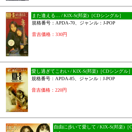
また逢える… / KIX-S(邦楽)［CDシングル］
規格番号：APDA-70、ジャンル：J-POP
音吉価格：330円
愛し過ぎてこわい / KIX-S(邦楽)［CDシングル
規格番号：APDA-85、ジャンル：J-POP
音吉価格：220円
自由に歩いて愛して / KIX-S(邦楽)