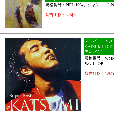
規格番号：PIFL-1004、ジャンル：J-P
音吉価格：825円
スーパー・ベスト
KATSUMI［
アルバム］
規格番号：WMP-
ル：J-POP
音吉価格：1,92