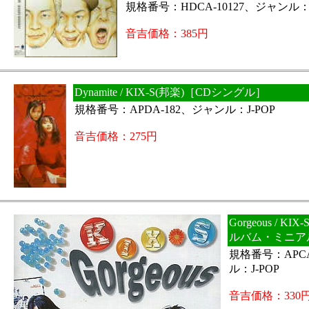
規格番号：HDCA-10127、ジャンル：J
音吉価格：385円
Dynamite / KIX-S(邦楽)［CDシングル］
規格番号：APDA-182、ジャンル：J-POP
音吉価格：275円
Gorgeous / KI
ルバム・ミニア
規格番号：APCA
ル：J-POP
音吉価格：330