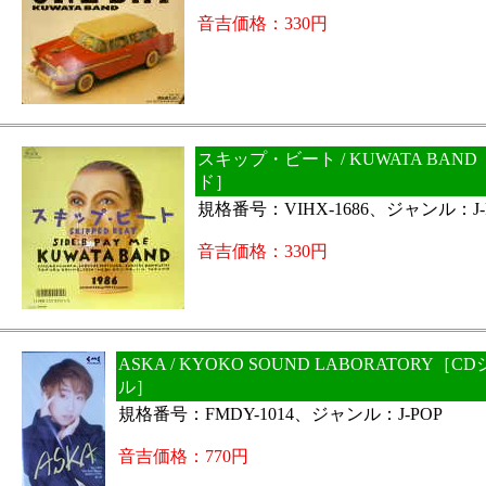
音吉価格：330円
スキップ・ビート / KUWATA BAN
ド］
規格番号：VIHX-1686、ジャンル：J-
音吉価格：330円
ASKA / KYOKO SOUND LABORATORY［C
ル］
規格番号：FMDY-1014、ジャンル：J-POP
音吉価格：770円