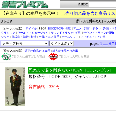
Artist:
【在庫有り】の商品を表示中！
→売り切れ品を含む商品リス
約7071件中501 - 55
J-POP
【ジャンル検索】
アイドル
| J-POP |
ROCK/POPS(洋楽)
|
アニメ
|
邦画・ドラマ
|
洋画・ド
クラシック
|
ワールド・ミュージック
|
サウンドトラック(洋画)
|
サウンドトラック(邦画)
|
ジック
|
歌謡曲・演歌
|
特撮
|
声優/アニメ歌手
|
ゲームソフト
|
フィギュア
|
その他
pages:
1
.....
6
7
【絞り込み検索】
値下げ商品だけ表示
|
新入荷商品だけ表示
7日以内に値下げした商品
7日以内に入荷した商品
死ぬまで君を離さない / KAN［CDシングル］
規格番号：PODH-1097、ジャンル：J-POP
音吉価格：330円