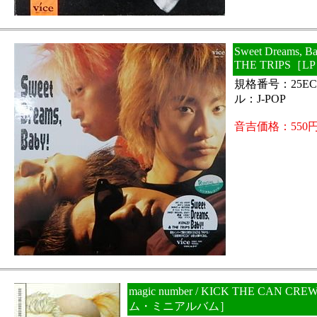
Sweet Dreams, B
THE TRIPS［
規格番号：25EC
ル：J-POP
音吉価格：550
magic number / KICK THE CAN 
ム・ミニアルバム］