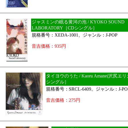
ジャスミンの眠る黄河の泡 / KYOKO SOUND
LABORATORY［CDシングル］
規格番号：XEDA-1001、ジャンル：J-POP
音吉価格：935円
タイヨウのうた / Kaoru Amane(沢尻エ
シングル］
規格番号：SRCL-6409、ジャンル：J-PO
音吉価格：275円