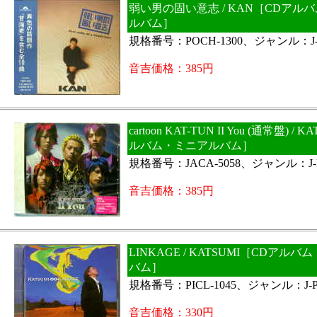
弱い男の固い意志 / KAN［CDアル
ルバム］
規格番号：POCH-1300、ジャンル：J-
音吉価格：385円
cartoon KAT-TUN II You (通常盤) /
ルバム・ミニアルバム］
規格番号：JACA-5058、ジャンル：J-
音吉価格：385円
LINKAGE / KATSUMI［CDアル
バム］
規格番号：PICL-1045、ジャンル：J-P
音吉価格：330円