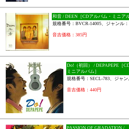
和音 / DEEN［CDアルバム・ミニア
規格番号：BVCR-14005、ジャンル：J
音吉価格：385円
Do!（初回） / DEPAPEPE
ミニアルバム］
規格番号：SECL-783、ジャンル
音吉価格：440円
PASSION OF GRADATION /