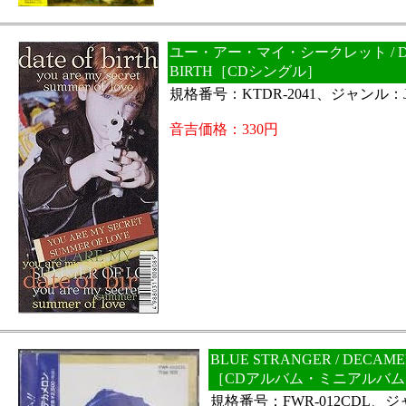
ユー・アー・マイ・シークレット / DA
BIRTH［CDシングル］
規格番号：KTDR-2041、ジャンル：J
音吉価格：330円
BLUE STRANGER / DECAM
［CDアルバム・ミニアルバム
規格番号：FWR-012CDL、ジ