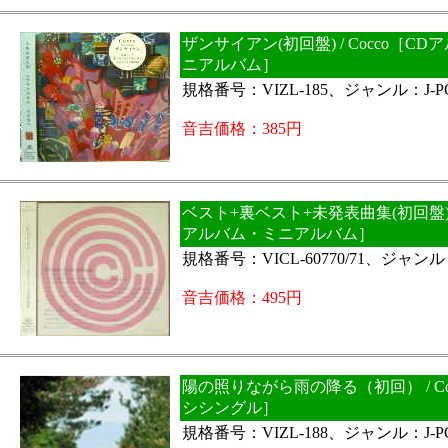
ザンサイアン(初回盤) / Cocco［C
ニアルバム］
規格番号：VIZL-185、ジャンル：J-P
音吉価格：385円
ベスト+裏ベスト+未発表曲集(初回盤) / 
アルバム・ミニアルバム］
規格番号：VICL-60770/71、ジャンル：
音吉価格：495円
陽の照りながら雨の降る（初回） / Co
シシングル］
規格番号：VIZL-188、ジャンル：J-P