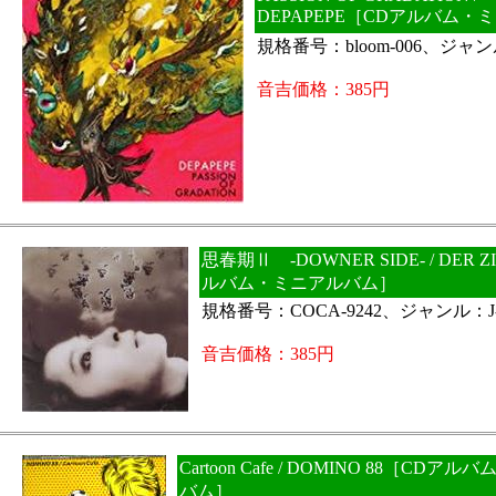
DEPAPEPE［CDアルバム
規格番号：bloom-006、ジャン
音吉価格：385円
思春期Ⅱ -DOWNER SIDE- / DER 
ルバム・ミニアルバム］
規格番号：COCA-9242、ジャンル：J-
音吉価格：385円
Cartoon Cafe / DOMINO 88［CDア
バム］