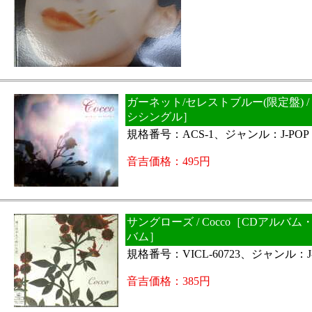
ガーネット/セレストブルー(限定盤) / 
シシングル］
規格番号：ACS-1、ジャンル：J-POP
音吉価格：495円
サングローズ / Cocco［CDアルバ
バム］
規格番号：VICL-60723、ジャンル：J-
音吉価格：385円