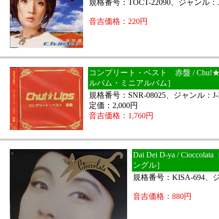
規格番号：TOCT-22090、ジャンル：J
音吉価格：220円
コンプリート・ベスト 赤盤 / Chu!★
ルバム・ミニアルバム］
規格番号：SNR-08025、ジャンル：J-
定価：2,000円
音吉価格：1,760円
Dai Dei D-ya / Ciocco
ングル］
規格番号：KISA-694、
音吉価格：880円