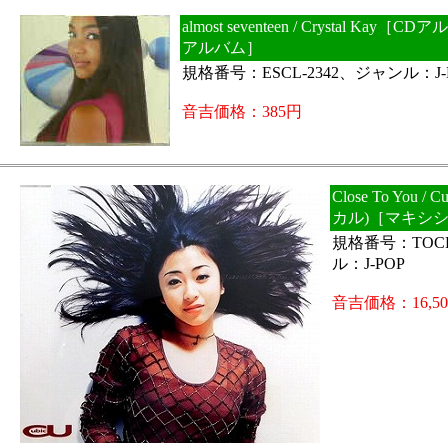
almost seventeen / Crystal Kay
アルバム］
規格番号：ESCL-2342、ジャンル：J-
音吉価格：385円
Close To You /
カル)［マキシ
規格番号：TOCP
ル：J-POP
音吉価格：16,5