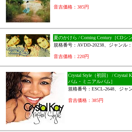
音吉価格：385円
夏のかけら / Coming Century［CD
規格番号：AVDD-20238、ジャンル：J
音吉価格：220円
Crystal Style（初回） / Cryst
バム・ミニアルバム］
規格番号：ESCL-2648、ジャン
音吉価格：385円