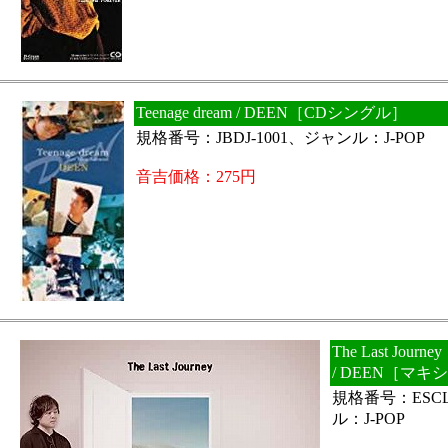
Teenage dream / DEEN［CDシングル］
規格番号：JBDJ-1001、ジャンル：J-POP
音吉価格：275円
The Last Jour
/ DEEN［マ
規格番号：ESCL
ル：J-POP