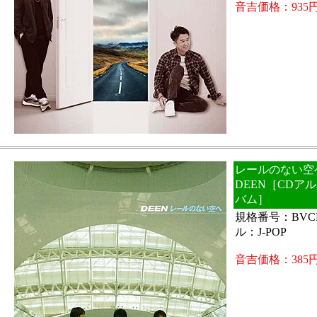
音吉価格：935
レールのない空へ (
DEEN［CDア
バム］
規格番号：BVCR
ル：J-POP
音吉価格：385