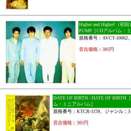
Higher and Higher!（初回
PUMP［CDアルバム・
規格番号：AVCT-10062
音吉価格：385円
DATE OF BIRTH / DATE OF BIR
ム・ミニアルバム］
規格番号：KTCR-1159、ジャンル：J-
音吉価格：385円