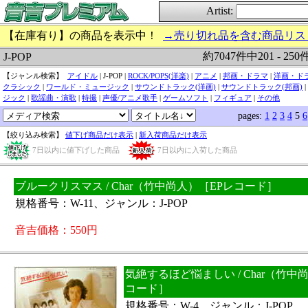
Artist:
【在庫有り】の商品を表示中！
→売り切れ品を含む商品リス
約7047件中201 - 25
J-POP
【ジャンル検索】
アイドル
| J-POP |
ROCK/POPS(洋楽)
|
アニメ
|
邦画・ドラマ
|
洋画・ド
クラシック
|
ワールド・ミュージック
|
サウンドトラック(洋画)
|
サウンドトラック(邦画)
|
ジック
|
歌謡曲・演歌
|
特撮
|
声優/アニメ歌手
|
ゲームソフト
|
フィギュア
|
その他
pages:
1
2
3
4
5
6
【絞り込み検索】
値下げ商品だけ表示
|
新入荷商品だけ表示
7日以内に値下げした商品
7日以内に入荷した商品
ブルークリスマス / Char（竹中尚人）［EPレコード］
規格番号：W-11、ジャンル：J-POP
音吉価格：550円
気絶するほど悩ましい / Char（竹中
コード］
規格番号：W-4、ジャンル：J-POP