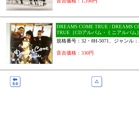
音吉価格：1,100円
DREAMS COME TRUE / DREAMS 
TRUE［CDアルバム・ミニアルバム
規格番号：32・8H-5071、ジャンル：J
音吉価格：330円