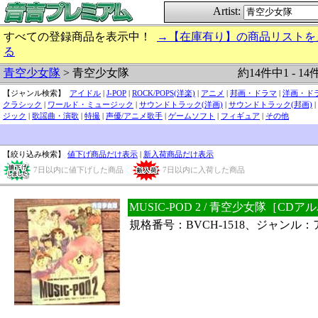
Artist:
すべての登録商品を表示中！
→【在庫有り】の商品リストを
る
約14件中1 - 14
青空少女隊
> 青空少女隊
【ジャンル検索】
アイドル
|
J-POP
|
ROCK/POPS(洋楽)
|
アニメ
|
邦画・ドラマ
|
洋画・ド
クラシック
|
ワールド・ミュージック
|
サウンドトラック(洋画)
|
サウンドトラック(邦画)
|
ジック
|
歌謡曲・演歌
|
特撮
|
声優/アニメ歌手
|
ゲームソフト
|
フィギュア
|
その他
【絞り込み検索】
値下げ商品だけ表示
|
新入荷商品だけ表示
7日以内に値下げした商品
7日以内に入荷した商品
MUSIC-POD 2 / 青空少女隊［C
規格番号：BVCH-1518、ジャンル