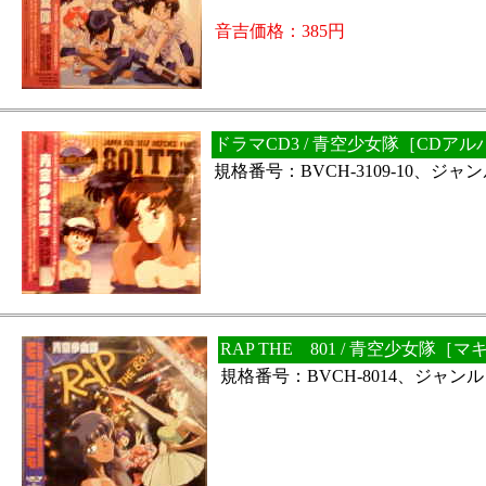
音吉価格：385円
ドラマCD3 / 青空少女隊［CDア
規格番号：BVCH-3109-10、ジ
RAP THE 801 / 青空少女隊［
規格番号：BVCH-8014、ジャン