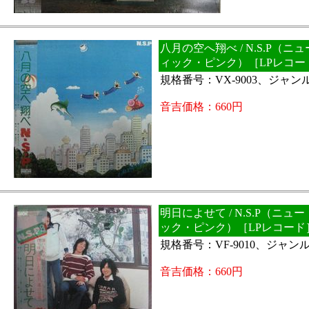
八月の空へ翔べ / N.S.P（
ィック・ピンク）［LPレコー
規格番号：VX-9003、ジャンル
音吉価格：660円
明日によせて / N.S.P（ニ
ック・ピンク）［LPレコード
規格番号：VF-9010、ジャンル：
音吉価格：660円