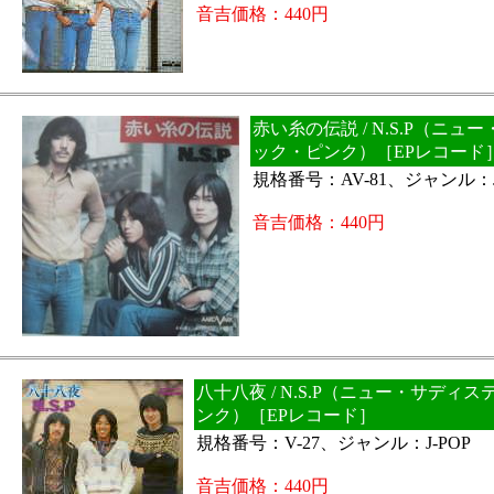
音吉価格：440円
赤い糸の伝説 / N.S.P（ニュ
ック・ピンク）［EPレコード
規格番号：AV-81、ジャンル：J
音吉価格：440円
八十八夜 / N.S.P（ニュー・サディ
ンク）［EPレコード］
規格番号：V-27、ジャンル：J-POP
音吉価格：440円