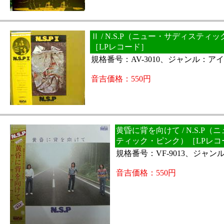
Ⅱ / N.S.P（ニュー・サディスティ
［LPレコード］
規格番号：AV-3010、ジャンル：ア
音吉価格：550円
黄昏に背を向けて / N.S.P
ティック・ピンク）［LPレコ
規格番号：VF-9013、ジャンル：
音吉価格：550円