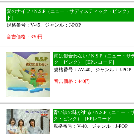
愛のナイフ / N.S.P（ニュー・サディスティック・ピンク）
ド］
規格番号：V-45、ジャンル：J-POP
音吉価格：330円
雨は似合わない / N.S.P（ニュー・
ク・ピンク）［EPレコード］
規格番号：AV-40、ジャンル：J-POP
音吉価格：440円
青い涙の味がする / N.S.P（ニュー
ク・ピンク）［EPレコード］
規格番号：V-40、ジャンル：J-POP