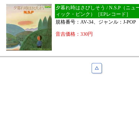
夕暮れ時はさびしそう / N.S.P（ニ
ィック・ピンク）［EPレコード］
規格番号：AV-34、ジャンル：J-POP
音吉価格：330円