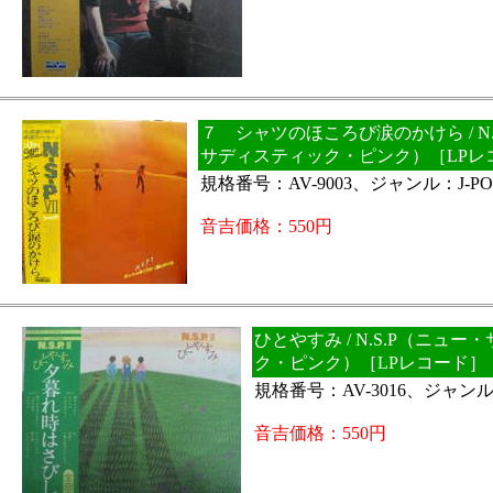
７ シャツのほころび涙のかけら / N.
サディスティック・ピンク）［LPレ
規格番号：AV-9003、ジャンル：J-PO
音吉価格：550円
ひとやすみ / N.S.P（ニュ
ク・ピンク）［LPレコード］
規格番号：AV-3016、ジャンル：
音吉価格：550円