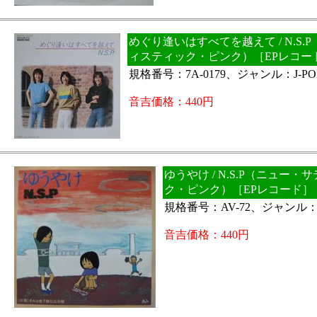
めぐり逢いはすべてを越えて / N.S.
ィスティック・ピンク）［EPレコー
規格番号：7A-0179、ジャンル：J-PO
音吉価格：440円
ゆうやけ / N.S.P（ニュー
ク・ピンク）［EPレコード］
規格番号：AV-72、ジャンル：J
音吉価格：440円