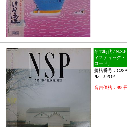
冬の時代 / N.
ィスティック・
コード］
規格番号：C28A
ル：J-POP
音吉価格：990