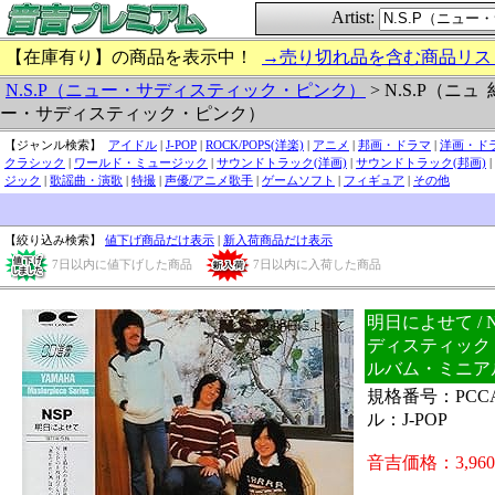
Artist:
【在庫有り】の商品を表示中！
→売り切れ品を含む商品リス
N.S.P（ニュー・サディスティック・ピンク）
> N.S.P（ニュ
ー・サディスティック・ピンク）
【ジャンル検索】
アイドル
|
J-POP
|
ROCK/POPS(洋楽)
|
アニメ
|
邦画・ドラマ
|
洋画・ド
クラシック
|
ワールド・ミュージック
|
サウンドトラック(洋画)
|
サウンドトラック(邦画)
|
ジック
|
歌謡曲・演歌
|
特撮
|
声優/アニメ歌手
|
ゲームソフト
|
フィギュア
|
その他
【絞り込み検索】
値下げ商品だけ表示
|
新入荷商品だけ表示
7日以内に値下げした商品
7日以内に入荷した商品
明日によせて / 
ディスティック
ルバム・ミニア
規格番号：PCCA
ル：J-POP
音吉価格：3,96