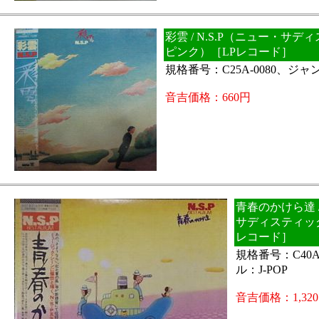
彩雲 / N.S.P（ニュー・サ
ピンク）［LPレコード］
規格番号：C25A-0080、ジャン
音吉価格：660円
青春のかけら達 /
サディスティッ
レコード］
規格番号：C40A-
ル：J-POP
音吉価格：1,32