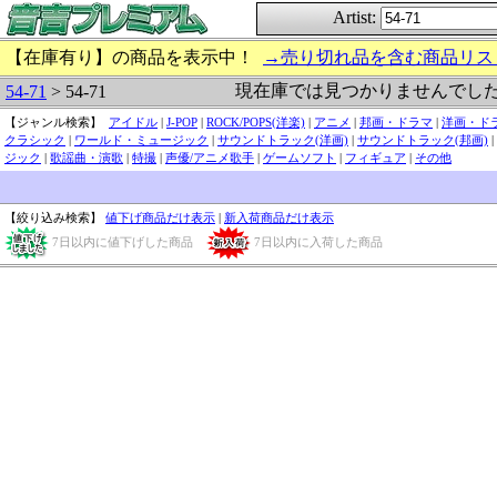
Artist:
【在庫有り】の商品を表示中！
→売り切れ品を含む商品リス
現在庫では見つかりませんでし
54-71
> 54-71
【ジャンル検索】
アイドル
|
J-POP
|
ROCK/POPS(洋楽)
|
アニメ
|
邦画・ドラマ
|
洋画・ド
クラシック
|
ワールド・ミュージック
|
サウンドトラック(洋画)
|
サウンドトラック(邦画)
|
ジック
|
歌謡曲・演歌
|
特撮
|
声優/アニメ歌手
|
ゲームソフト
|
フィギュア
|
その他
【絞り込み検索】
値下げ商品だけ表示
|
新入荷商品だけ表示
7日以内に値下げした商品
7日以内に入荷した商品