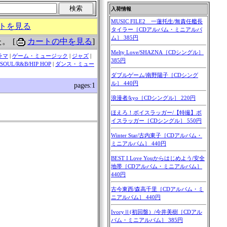
トを見る
た。
[
カートの中を見る
]
ラマ
|
ゲーム・ミュージック
|
ジャズ
|
SOUL/R&B/HIP HOP
|
ダンス・ミュー
pages:1