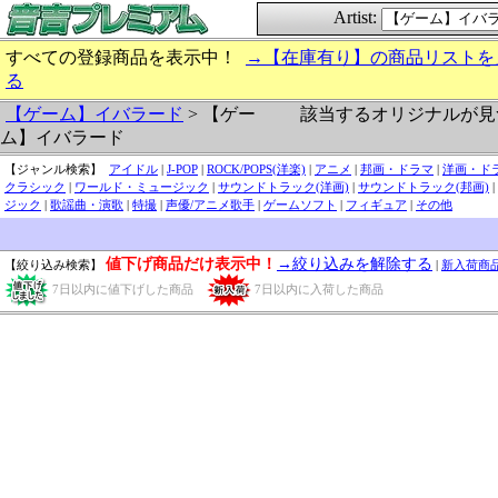
Artist:
すべての登録商品を表示中！
→【在庫有り】の商品リストを
る
該当するオリジナルが見
【ゲーム】イバラード
> 【ゲー
ム】イバラード
【ジャンル検索】
アイドル
|
J-POP
|
ROCK/POPS(洋楽)
|
アニメ
|
邦画・ドラマ
|
洋画・ド
クラシック
|
ワールド・ミュージック
|
サウンドトラック(洋画)
|
サウンドトラック(邦画)
|
ジック
|
歌謡曲・演歌
|
特撮
|
声優/アニメ歌手
|
ゲームソフト
|
フィギュア
|
その他
値下げ商品だけ表示中！
→絞り込みを解除する
【絞り込み検索】
|
新入荷商
7日以内に値下げした商品
7日以内に入荷した商品