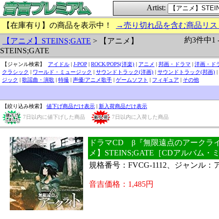
Artist:
【在庫有り】の商品を表示中！
→売り切れ品を含む商品リス
約3件中1 
【アニメ】STEINS;GATE
> 【アニメ】
STEINS;GATE
【ジャンル検索】
アイドル
|
J-POP
|
ROCK/POPS(洋楽)
|
アニメ
|
邦画・ドラマ
|
洋画・ド
クラシック
|
ワールド・ミュージック
|
サウンドトラック(洋画)
|
サウンドトラック(邦画)
|
ジック
|
歌謡曲・演歌
|
特撮
|
声優/アニメ歌手
|
ゲームソフト
|
フィギュア
|
その他
【絞り込み検索】
値下げ商品だけ表示
|
新入荷商品だけ表示
7日以内に値下げした商品
7日以内に入荷した商品
ドラマCD β『無限遠点のアークライト
メ】STEINS;GATE［CDアルバム
規格番号：FVCG-1112、ジャンル：
音吉価格：1,485円