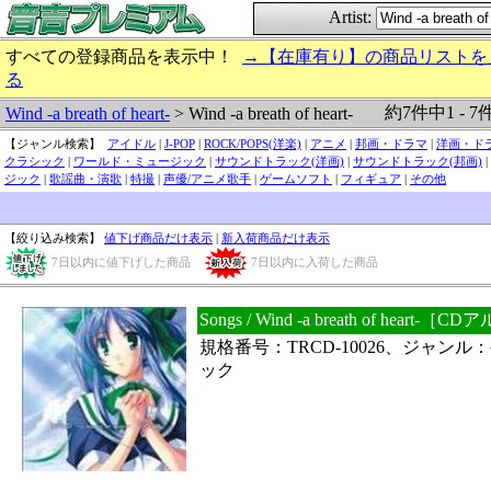
Artist:
すべての登録商品を表示中！
→【在庫有り】の商品リストを
る
約7件中1 - 7
Wind -a breath of heart-
> Wind -a breath of heart-
【ジャンル検索】
アイドル
|
J-POP
|
ROCK/POPS(洋楽)
|
アニメ
|
邦画・ドラマ
|
洋画・ド
クラシック
|
ワールド・ミュージック
|
サウンドトラック(洋画)
|
サウンドトラック(邦画)
|
ジック
|
歌謡曲・演歌
|
特撮
|
声優/アニメ歌手
|
ゲームソフト
|
フィギュア
|
その他
【絞り込み検索】
値下げ商品だけ表示
|
新入荷商品だけ表示
7日以内に値下げした商品
7日以内に入荷した商品
Songs / Wind -a breath of he
規格番号：TRCD-10026、ジャン
ック