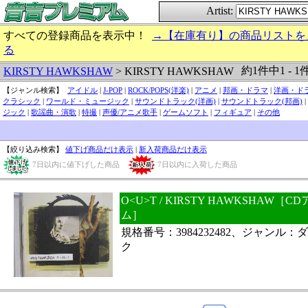
Artist:
すべての登録商品を表示中！
→【在庫有り】の商品リストを
る
約1件中1 - 1
KIRSTY HAWKSHAW
> KIRSTY HAWKSHAW
【ジャンル検索】
アイドル
|
J-POP
|
ROCK/POPS(洋楽)
|
アニメ
|
邦画・ドラマ
|
洋画・ド
クラシック
|
ワールド・ミュージック
|
サウンドトラック(洋画)
|
サウンドトラック(邦画)
|
ジック
|
歌謡曲・演歌
|
特撮
|
声優/アニメ歌手
|
ゲームソフト
|
フィギュア
|
その他
【絞り込み検索】
値下げ商品だけ表示
|
新入荷商品だけ表示
7日以内に値下げした商品
7日以内に入荷した商品
O<U>T / KIRSTY HAWKSHAW
ム］
規格番号：3984232482、ジャンル
ク