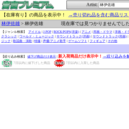
Artist:
【在庫有り】の商品を表示中！
→売り切れ品を含む商品リス
現在庫では見つかりませんでし
林伊佐雄
> 林伊佐雄
【ジャンル検索】
アイドル
|
J-POP
|
ROCK/POPS(洋楽)
|
アニメ
|
邦画・ドラマ
|
洋画・ド
クラシック
|
ワールド・ミュージック
|
サウンドトラック(洋画)
|
サウンドトラック(邦画)
|
ジック
|
歌謡曲・演歌
|
特撮
|
声優/アニメ歌手
|
ゲームソフト
|
フィギュア
|
その他
新入荷商品だけ表示中！
→絞り込みを
【絞り込み検索】
値下げ商品だけ表示
|
7日以内に値下げした商品
7日以内に入荷した商品