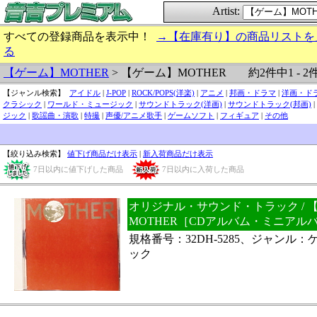
Artist:
すべての登録商品を表示中！
→【在庫有り】の商品リストを
る
約2件中1 - 2
【ゲーム】MOTHER
> 【ゲーム】MOTHER
【ジャンル検索】
アイドル
|
J-POP
|
ROCK/POPS(洋楽)
|
アニメ
|
邦画・ドラマ
|
洋画・ド
クラシック
|
ワールド・ミュージック
|
サウンドトラック(洋画)
|
サウンドトラック(邦画)
|
ジック
|
歌謡曲・演歌
|
特撮
|
声優/アニメ歌手
|
ゲームソフト
|
フィギュア
|
その他
【絞り込み検索】
値下げ商品だけ表示
|
新入荷商品だけ表示
7日以内に値下げした商品
7日以内に入荷した商品
オリジナル・サウンド・トラック / 
MOTHER［CDアルバム・ミニアル
規格番号：32DH-5285、ジャンル
ック