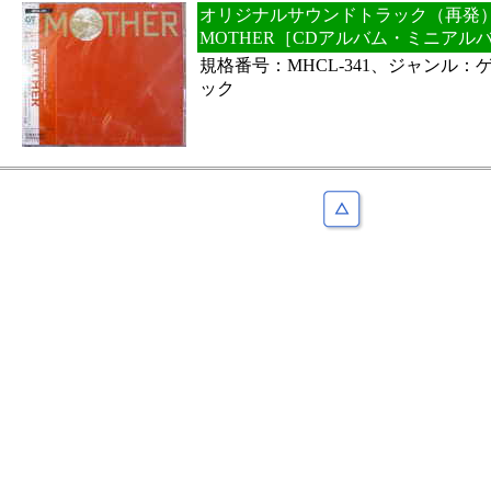
オリジナルサウンドトラック（再発） 
MOTHER［CDアルバム・ミニアル
規格番号：MHCL-341、ジャンル
ック