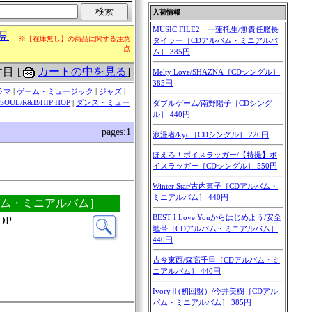
見
※【在庫無し】の商品に関する注意
点
件目
[
カートの中を見る
]
ラマ
|
ゲーム・ミュージック
|
ジャズ
|
SOUL/R&B/HIP HOP
|
ダンス・ミュー
pages:1
アルバム・ミニアルバム］
OP