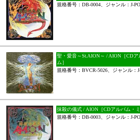
規格番号：DB-0004、ジャンル：J-PO
聖・愛音～St.AION～ / AION［
ム］
規格番号：BVCR-5026、ジャンル：J-
抹殺の儀式 / AION［CDアルバム
規格番号：DB-0003、ジャンル：J-PO