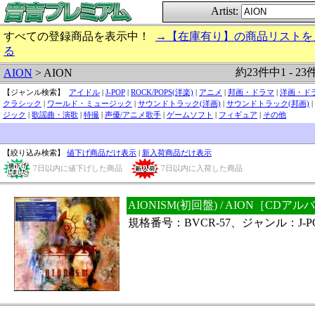
Artist:
すべての登録商品を表示中！
→【在庫有り】の商品リストを
る
約23件中1 - 23
AION
> AION
【ジャンル検索】
アイドル
|
J-POP
|
ROCK/POPS(洋楽)
|
アニメ
|
邦画・ドラマ
|
洋画・ド
クラシック
|
ワールド・ミュージック
|
サウンドトラック(洋画)
|
サウンドトラック(邦画)
|
ジック
|
歌謡曲・演歌
|
特撮
|
声優/アニメ歌手
|
ゲームソフト
|
フィギュア
|
その他
【絞り込み検索】
値下げ商品だけ表示
|
新入荷商品だけ表示
7日以内に値下げした商品
7日以内に入荷した商品
AIONISM(初回盤) / AION［CD
規格番号：BVCR-57、ジャンル：J-P