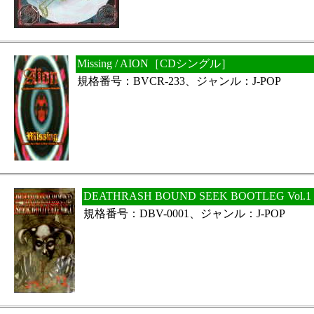
Missing / AION［CDシングル］
規格番号：BVCR-233、ジャンル：J-POP
DEATHRASH BOUND SEEK BOOTLEG Vol.
規格番号：DBV-0001、ジャンル：J-POP