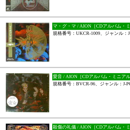
マ・グ・マ / AION［CDアルバム
規格番号：UKCR-1009、ジャンル：J-
愛音 / AION［CDアルバム・ミニア
規格番号：BVCR-96、ジャンル：J-P
殺傷の礼儀 / AION［CDアルバム