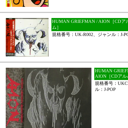
HUMAN GRIEFMAN / AION［
ム］
規格番号：UK-R002、ジャンル：J-P
HUMAN GRIEF
AION［CDア
規格番号：UKCR
ル：J-POP