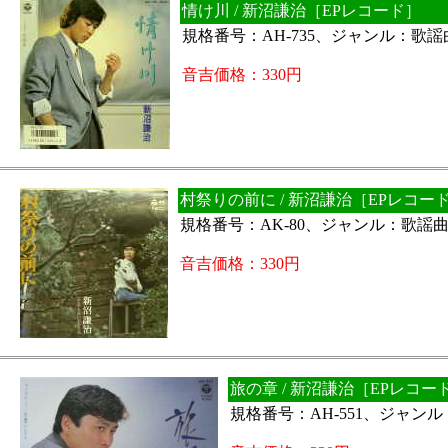
情け川 / 新沼謙治［EPレコード］
規格番号：AH-735、ジャンル：歌
音吉価格：330円
村祭りの前に / 新沼謙治［EPレコー
規格番号：AK-80、ジャンル：歌謡
音吉価格：330円
旅の章 / 新沼謙治［EPレコー
規格番号：AH-551、ジャン