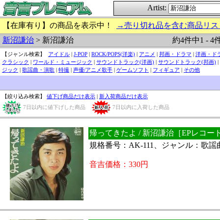
Artist:
【在庫有り】の商品を表示中！
→売り切れ品を含む商品リス
約4件中1 - 4
新沼謙治
> 新沼謙治
【ジャンル検索】
アイドル
|
J-POP
|
ROCK/POPS(洋楽)
|
アニメ
|
邦画・ドラマ
|
洋画・ド
クラシック
|
ワールド・ミュージック
|
サウンドトラック(洋画)
|
サウンドトラック(邦画)
|
ジック
|
歌謡曲・演歌
|
特撮
|
声優/アニメ歌手
|
ゲームソフト
|
フィギュア
|
その他
【絞り込み検索】
値下げ商品だけ表示
|
新入荷商品だけ表示
7日以内に値下げした商品
7日以内に入荷した商品
帰ってきたよ / 新沼謙治［EPレコー
規格番号：AK-111、ジャンル：歌
音吉価格：330円