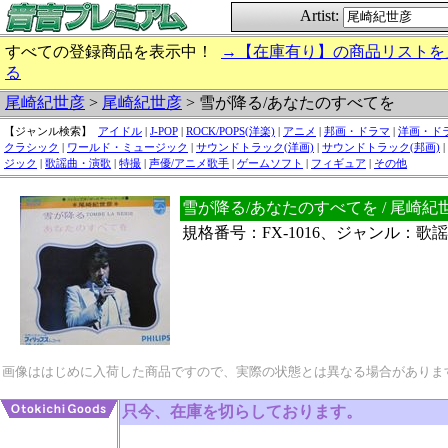
Artist:
すべての登録商品を表示中！
→【在庫有り】の商品リストを
る
尾崎紀世彦
>
尾崎紀世彦
> 雪が降る/あなたのすべてを
【ジャンル検索】
アイドル
|
J-POP
|
ROCK/POPS(洋楽)
|
アニメ
|
邦画・ドラマ
|
洋画・ド
クラシック
|
ワールド・ミュージック
|
サウンドトラック(洋画)
|
サウンドトラック(邦画)
|
ジック
|
歌謡曲・演歌
|
特撮
|
声優/アニメ歌手
|
ゲームソフト
|
フィギュア
|
その他
雪が降る/あなたのすべてを / 尾崎紀
規格番号：FX-1016、ジャンル：歌
画像ははじめに入荷した商品ですので、実際の状態とは異なる場合がありま
只今、在庫を切らしております。