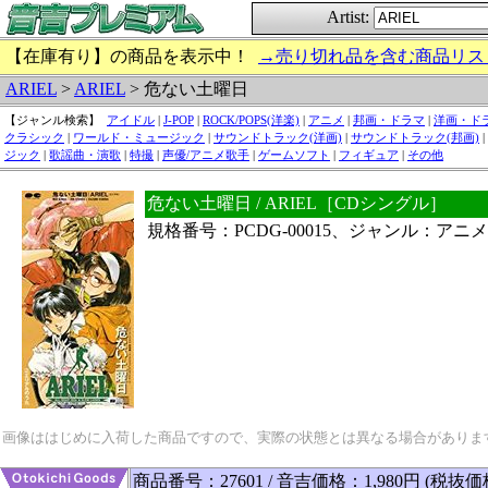
Artist:
【在庫有り】の商品を表示中！
→売り切れ品を含む商品リス
ARIEL
>
ARIEL
> 危ない土曜日
【ジャンル検索】
アイドル
|
J-POP
|
ROCK/POPS(洋楽)
|
アニメ
|
邦画・ドラマ
|
洋画・ド
クラシック
|
ワールド・ミュージック
|
サウンドトラック(洋画)
|
サウンドトラック(邦画)
|
ジック
|
歌謡曲・演歌
|
特撮
|
声優/アニメ歌手
|
ゲームソフト
|
フィギュア
|
その他
危ない土曜日 / ARIEL［CDシングル］
規格番号：PCDG-00015、ジャンル：アニメ
画像ははじめに入荷した商品ですので、実際の状態とは異なる場合がありま
商品番号：27601 / 音吉価格：1,980円 (税抜価格