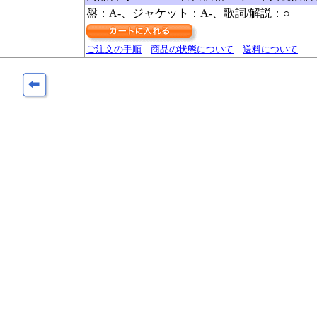
盤：A-、ジャケット：A-、歌詞/解説：○
ご注文の手順
｜
商品の状態について
｜
送料について