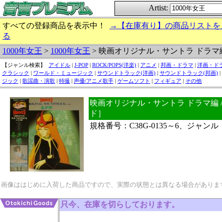
Artist:
すべての登録商品を表示中！
→【在庫有り】の商品リストを
る
1000年女王
>
1000年女王
> 映画オリジナル・サントラ ドラマ
【ジャンル検索】
アイドル
|
J-POP
|
ROCK/POPS(洋楽)
|
アニメ
|
邦画・ドラマ
|
洋画・ド
クラシック
|
ワールド・ミュージック
|
サウンドトラック(洋画)
|
サウンドトラック(邦画)
|
ジック
|
歌謡曲・演歌
|
特撮
|
声優/アニメ歌手
|
ゲームソフト
|
フィギュア
|
その他
映画オリジナル・サントラ ドラマ編 / 
ド］
規格番号：C38G-0135～6、ジャン
画像ははじめに入荷した商品ですので、実際の状態とは異なる場合がありま
只今、在庫を切らしております。