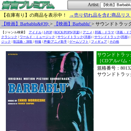
Artist:
【在庫有り】の商品を表示中！
→売り切れ品を含む商品リス
【映画】Barbablu&#39;
>
【映画】Barbablu'
> サウンドトラッ
【ジャンル検索】
アイドル
|
J-POP
|
ROCK/POPS(洋楽)
|
アニメ
|
邦画・ドラマ
|
洋画・ド
クラシック
|
ワールド・ミュージック
|
サウンドトラック(洋画)
|
サウンドトラック(邦画)
|
ジック
|
歌謡曲・演歌
|
特撮
|
声優/アニメ歌手
|
ゲームソフト
|
フィギュア
|
その他
サウンドトラック /
［CDアルバム
規格番号：8013
サウンドトラック