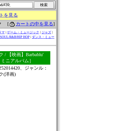
トを見る
[
カートの中を見る
]
ク
ラマ
|
ゲーム・ミュージック
|
ジャズ
|
SOUL/R&B/HIP HOP
|
ダンス・ミュー
 【映画】Barbablu'
・ミニアルバム］
252014420、ジャンル：
(洋画)