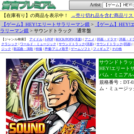
Artist:
【在庫有り】の商品を表示中！
→売り切れ品を含む商品リス
【ゲーム】HEY!エリートサラリーマン鏡
>
【ゲーム】HEY!
ラリーマン鏡
> サウンドトラック 通常盤
【ジャンル検索】
アイドル
|
J-POP
|
ROCK/POPS(洋楽)
|
アニメ
|
邦画・ドラマ
|
洋画・ド
クラシック
|
ワールド・ミュージック
|
サウンドトラック(洋画)
|
サウンドトラック(邦画)
|
ジック
|
歌謡曲・演歌
|
特撮
|
声優/アニメ歌手
|
ゲームソフト
|
フィギュア
|
その他
サウンドトラック
HEY!エリート
バム・ミニアル
規格番号：DT-
ム・ミュージッ