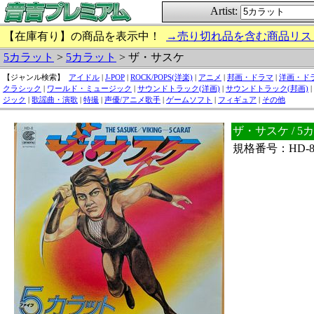
Artist:
【在庫有り】の商品を表示中！
→売り切れ品を含む商品リス
5カラット
>
5カラット
> ザ・サスケ
【ジャンル検索】
アイドル
|
J-POP
|
ROCK/POPS(洋楽)
|
アニメ
|
邦画・ドラマ
|
洋画・ド
クラシック
|
ワールド・ミュージック
|
サウンドトラック(洋画)
|
サウンドトラック(邦画)
|
ジック
|
歌謡曲・演歌
|
特撮
|
声優/アニメ歌手
|
ゲームソフト
|
フィギュア
|
その他
ザ・サスケ / 
規格番号：HD-8