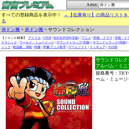
Artist:
すべての登録商品を表示中！
→【在庫有り】の商品リストを
る
赤ドン雅
>
赤ドン雅
> サウンドコレクション
【ジャンル検索】
アイドル
|
J-POP
|
ROCK/POPS(洋楽)
|
アニメ
|
邦画・ドラマ
|
洋画・ド
クラシック
|
ワールド・ミュージック
|
サウンドトラック(洋画)
|
サウンドトラック(邦画)
|
ジック
|
歌謡曲・演歌
|
特撮
|
声優/アニメ歌手
|
ゲームソフト
|
フィギュア
|
その他
サウンドコレクシ
アルバム・ミニ
規格番号：TKY
ーム・ミュージ