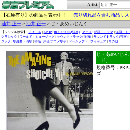
Artist:
【在庫有り】の商品を表示中！
→売り切れ品を含む商品リス
油井 正一
>
油井 正一
> じ・あめいじんぐ
【ジャンル検索】
アイドル
|
J-POP
|
ROCK/POPS(洋楽)
|
アニメ
|
邦画・ドラマ
|
洋画・ド
クラシック
|
ワールド・ミュージック
|
サウンドトラック(洋画)
|
サウンドトラック(邦画)
|
ジック
|
歌謡曲・演歌
|
特撮
|
声優/アニメ歌手
|
ゲームソフト
|
フィギュア
|
その他
じ・あめいじんぐ
ード］
規格番号：PRP
ズ