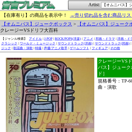
Artist:
【在庫有り】の商品を表示中！
→売り切れ品を含む商品リス
【オムニバス】ジュークボックス
>
【オムニバス】ジューク
クレージーVSドリフ大百科
【ジャンル検索】
アイドル
|
J-POP
|
ROCK/POPS(洋楽)
|
アニメ
|
邦画・ドラマ
|
洋画・ド
クラシック
|
ワールド・ミュージック
|
サウンドトラック(洋画)
|
サウンドトラック(邦画)
|
ジック
|
歌謡曲・演歌
|
特撮
|
声優/アニメ歌手
|
ゲームソフト
|
フィギュア
|
その他
クレージーVSド
バス】ジューク
ド］
規格番号：TP-
曲・演歌