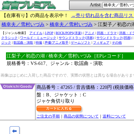
Artist:
【在庫有り】の商品を表示中！
→売り切れ品を含む商品リス
橋幸夫／雪村いづみ
>
橋幸夫／雪村いづみ
> 江梨子／初恋の
【ジャンル検索】
アイドル
|
J-POP
|
ROCK/POPS(洋楽)
|
アニメ
|
邦画・ドラマ
|
洋画・ド
クラシック
|
ワールド・ミュージック
|
サウンドトラック(洋画)
|
サウンドトラック(邦画)
|
ジック
|
歌謡曲・演歌
|
特撮
|
声優/アニメ歌手
|
ゲームソフト
|
フィギュア
|
その他
江梨子／初恋の湖 / 橋幸夫／雪村いづみ［EPレコード］
規格番号：VS-617、ジャンル：歌謡曲・演歌
画像ははじめに入荷した商品ですので、実際の状態とは異なる場合がありま
商品番号：47265 / 音吉価格：220円 (税抜価格
盤：B、ジャケット：C
ジャケ角切り取り
ご注文の手順
｜
商品の状態について
｜
送料について