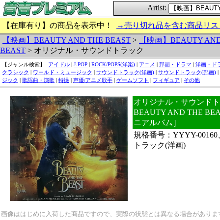
Artist:
【在庫有り】の商品を表示中！
→売り切れ品を含む商品リス
【映画】BEAUTY AND THE BEAST
>
【映画】BEAUTY AND
BEAST
> オリジナル・サウンドトラック
【ジャンル検索】
アイドル
|
J-POP
|
ROCK/POPS(洋楽)
|
アニメ
|
邦画・ドラマ
|
洋画・ド
クラシック
|
ワールド・ミュージック
|
サウンドトラック(洋画)
|
サウンドトラック(邦画)
|
ジック
|
歌謡曲・演歌
|
特撮
|
声優/アニメ歌手
|
ゲームソフト
|
フィギュア
|
その他
オリジナル・サウンドトラ
BEAUTY AND THE 
ニアルバム］
規格番号：YYYY-001
トラック(洋画)
画像ははじめに入荷した商品ですので、実際の状態とは異なる場合がありま